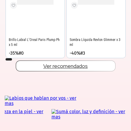
L'OREAL PARÍS
REVLON
Brillo Labial L'Oreal Paris Plump Ph
Sombra Líquida Revlon Glimmer x 3
x 5 ml
ml
-35%#0
-40%#3
Precio final
$
27
.
293
Precio final
$
15
.
780
$
41
.
990
$
26
.
300
Precio sin impuestos nacionales
$22.556
Precio sin impuestos nacionales
$13.041
Agregar producto
Agregar producto
Ver recomendados