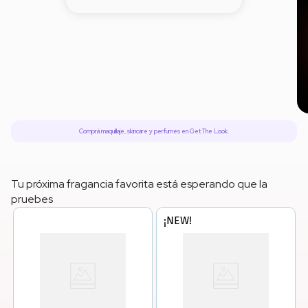
8
.
serum
9
.
cher
10
.
labial
Comprá maquillaje, skincare y perfumes en Get The Look.
Tu próxima fragancia favorita está esperando que la
pruebes
¡NEW!