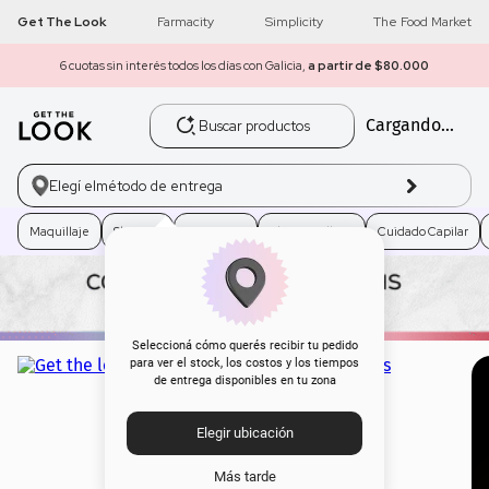
Get The Look
Farmacity
Simplicity
The Food Market
6 cuotas sin interés todos los días con Galicia,
a partir de $80.000
Buscar productos
Cargando...
1
.
get the look
2
.
máscara pestañas
Elegí el
método de entrega
3
.
loreal
Maquillaje
Skincare
Fragancias
Electro Belleza
Cuidado Capilar
4
.
brochas
5
.
corrector
Seleccioná cómo querés recibir tu pedido
para ver el stock, los costos y los tiempos
de entrega disponibles en tu zona
6
.
rubor
Elegir ubicación
7
.
base
Más tarde