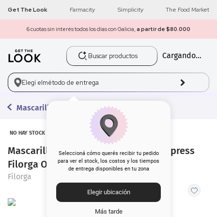
Get The Look
Farmacity
Simplicity
The Food Market
6 cuotas sin interés todos los días con Galicia,
a partir de $80.000
Buscar productos
Cargando...
1
.
get the look
2
.
máscara pestañas
Elegí el
método de entrega
3
.
loreal
Mascarillas
4
.
brochas
NO HAY STOCK
Mascarilla Súper Perfeccionadora Express
5
.
corrector
Seleccioná cómo querés recibir tu pedido
para ver el stock, los costos y los tiempos
Filorga Oxygen Glow x 75 ml
de entrega disponibles en tu zona
6
.
rubor
Filorga
Elegir ubicación
7
.
serum
Más tarde