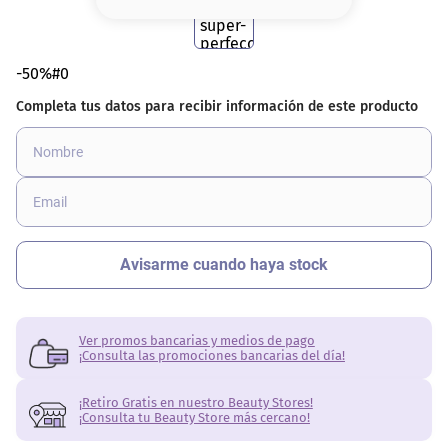
8
.
base
9
.
nyx
-50%#0
10
.
cher
Ver promos bancarias y medios de pago
¡Consulta las promociones bancarias del día!
¡Retiro Gratis en nuestro Beauty Stores!
¡Consulta tu Beauty Store más cercano!