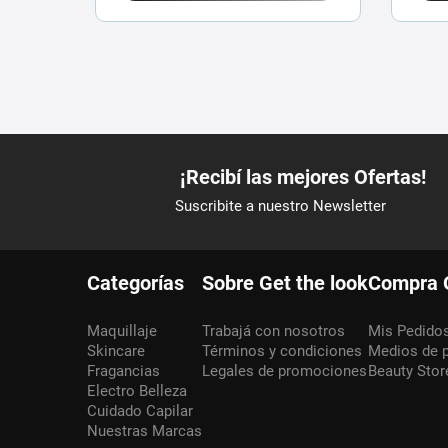
Categorías
Sobre Get the look
Compra 
Maquillaje
Trabajá con nosotros
Mis Pedido
Skincare
Términos y condiciones
Medios de 
Fragancias
Legales de promociones
Beauty Stor
Electro Belleza
Cuidado Capilar
Nuestras Marcas