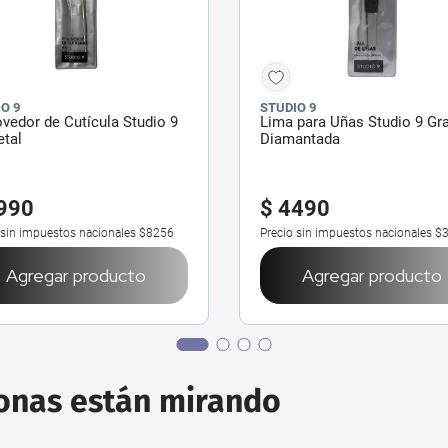
O 9
STUDIO 9
edor de Cutícula Studio 9
Lima para Uñas Studio 9 Gr
etal
Diamantada
990
$
4490
 sin impuestos nacionales
$8256
Precio sin impuestos nacionales
$
Agregar producto
Agregar producto
sonas están mirando