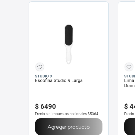
STUDIO 9
STUDI
Escofina Studio 9 Larga
Lima 
Diam
$
6490
$
4
Precio sin impuestos nacionales
$5364
Precio
Agregar producto