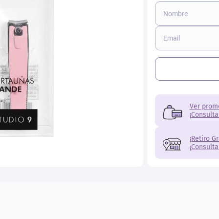
ial
Ver prom
¡Consulta
¡Retiro G
¡Consulta