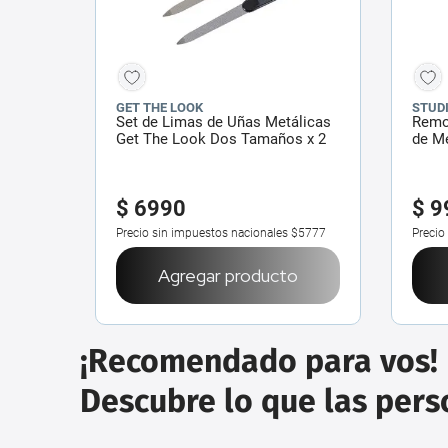
GET THE LOOK
STUDI
Set de Limas de Uñas Metálicas
Remov
Get The Look Dos Tamaños x 2
de M
un
$
6990
$
9
Precio sin impuestos nacionales
$5777
Precio
Agregar producto
¡Recomendado para vos!
Descubre lo que las per