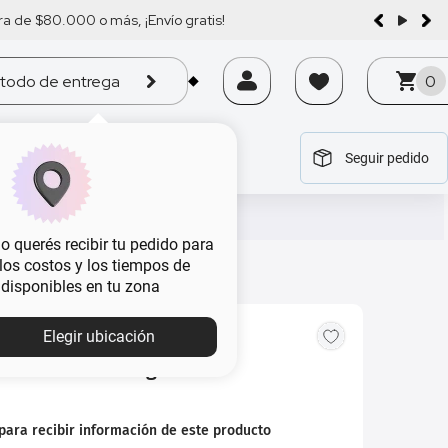
a de $80.000 o más, ¡Envío gratis!
todo de entrega
0
Seguir pedido
tegoría
tegoría
tegoría
tegoría
tegoría
 querés recibir tu pedido para
, los costos y los tiempos de
 disponibles en tu zona
Elegir ubicación
nde Studio 9 Degrade