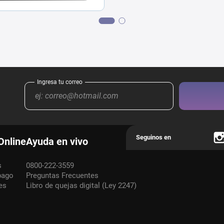
Online
Ayuda en vivo
s
0800-222-3559
pago
Preguntas Frecuentes
es
Libro de quejas digital (Ley 2247)