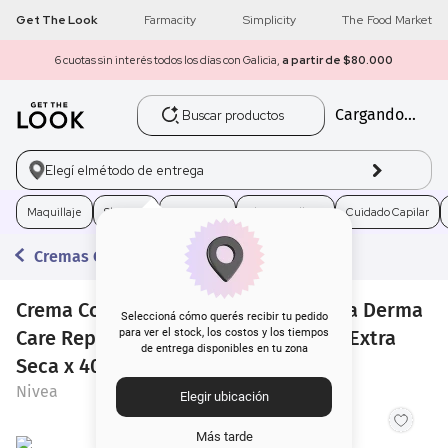
Get The Look
Farmacity
Simplicity
The Food Market
6 cuotas sin interés todos los días con Galicia,
a partir de $80.000
Buscar productos
Cargando...
1
.
get the look
2
.
máscara pestañas
Elegí el
método de entrega
3
.
loreal
Maquillaje
Skincare
Fragancias
Electro Belleza
Cuidado Capilar
Cremas Corporales
4
.
brochas
Crema Corporal Hipoalergénica Nivea Derma
5
.
corrector
Seleccioná cómo querés recibir tu pedido
Care Reparadora Intensiva para Piel Extra
para ver el stock, los costos y los tiempos
de entrega disponibles en tu zona
6
.
rubor
Seca x 400 ml
Nivea
Elegir ubicación
7
.
serum
Más tarde