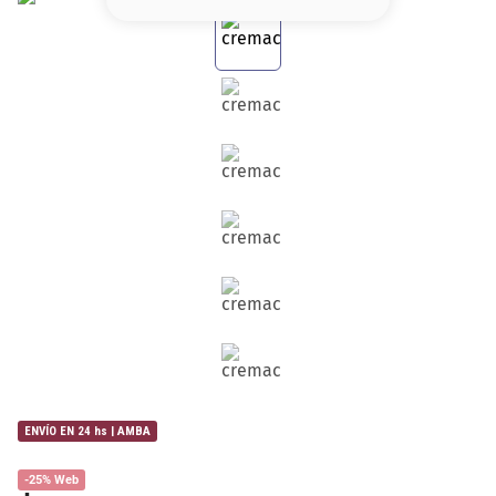
8
.
base
9
.
cher
10
.
nyx
ENVÍO EN 24 hs | AMBA
-25% Web