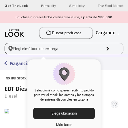
Get The Look
Farmacity
Simplicity
The Food Market
6 cuotas sin interés todos los días con Galicia,
a partir de $80.000
Buscar productos
Cargando...
1
.
get the look
2
.
máscara pestañas
Elegí el
método de entrega
3
.
brochas
Fragancias
4
.
loreal
NO HAY STOCK
EDT Diesel Only The Brave x 35 ml
5
.
corrector
Seleccioná cómo querés recibir tu pedido
para ver el stock, los costos y los tiempos
Diesel
de entrega disponibles en tu zona
6
.
rubor
Elegir ubicación
7
.
base
Más tarde