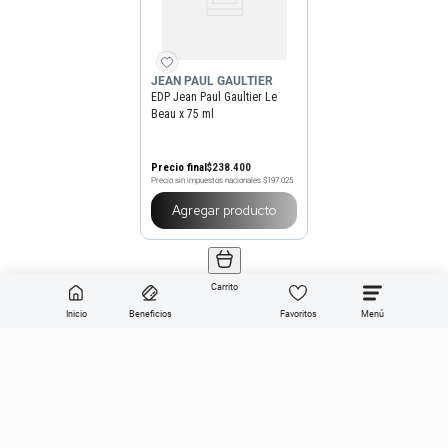
JEAN PAUL GAULTIER
EDP Jean Paul Gaultier Le
Beau x 75 ml
Precio final
$
238
.
400
Precio sin impuestos nacionales
$197.025
Agregar producto
Carrito
Inicio
Beneficios
Favoritos