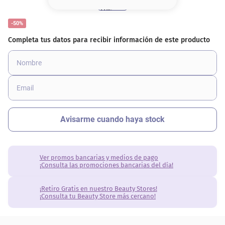
8
.
serum
-50%
9
.
cher
10
.
contorno
Ver promos bancarias y medios de pago
¡Consulta las promociones bancarias del día!
¡Retiro Gratis en nuestro Beauty Stores!
¡Consulta tu Beauty Store más cercano!