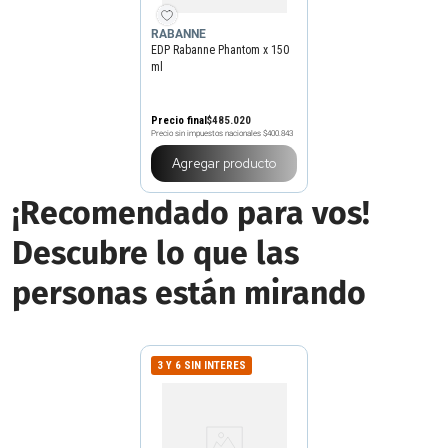
RABANNE
EDP Rabanne Phantom x 150
ml
Precio final
$
485
.
020
Precio sin impuestos nacionales
$400.843
Agregar producto
¡Recomendado para vos!
Descubre lo que las
personas están mirando
3 Y 6 SIN INTERES