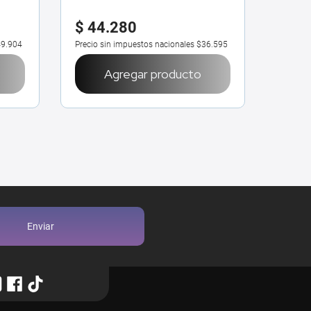
$
44
.
280
$
51
9.904
Precio sin impuestos nacionales
$36.595
Precio 
Agregar producto
Enviar