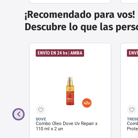
¡Recomendado para vos!
Descubre lo que las per
ENVÍO EN 24 hs | AMBA
ENVÍ
DOVE
TRES
+
Combo Oleo Dove Uv Repair x
Comb
ico
110 ml x 2 un
Prote