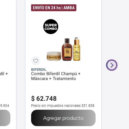
ENVÍO EN 24 hs | AMBA
ENVÍO
BIFERDIL
BIFERD
dil +
Combo Biferdil Champú +
Combo
Máscara + Tratamiento
Máscar
$
62
.
748
$
44
9.904
Precio sin impuestos nacionales
$51.858
Precio 
Agregar producto