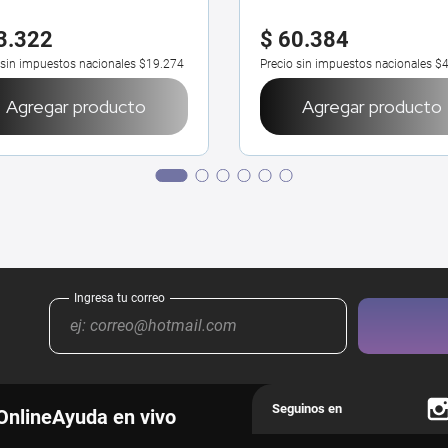
3
.
322
$
60
.
384
 sin impuestos nacionales
$19.274
Precio sin impuestos nacionales
$4
Agregar producto
Agregar producto
Online
Ayuda en vivo