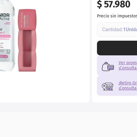
$
57
.
980
Precio sin impuesto
1
Ver prom
¡Consulta
¡Retiro G
¡Consulta