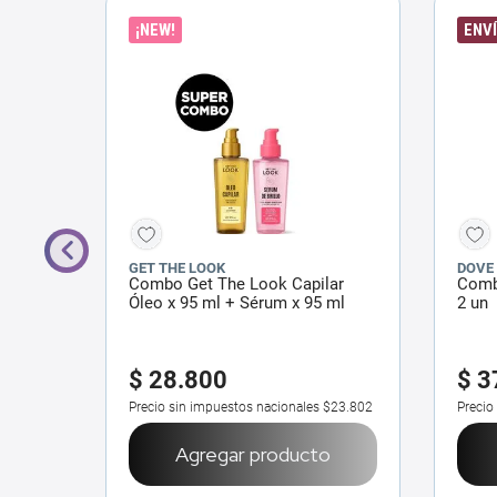
¡NEW!
ENVÍ
GET THE LOOK
DOVE
+
Combo Get The Look Capilar
Comb
ico
Óleo x 95 ml + Sérum x 95 ml
2 un
$
28
.
800
$
3
$36.595
Precio sin impuestos nacionales
$23.802
Precio
o
Agregar producto