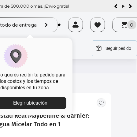
a de $80.000 o más, ¡Envío gratis!
todo de entrega
0
Seguir pedido
tegoría
tegoría
tegoría
tegoría
tegoría
 querés recibir tu pedido para
, los costos y los tiempos de
 disponibles en tu zona
Elegir ubicación
istad Real Maybelline & Garnier:
Agua Micelar Todo en 1