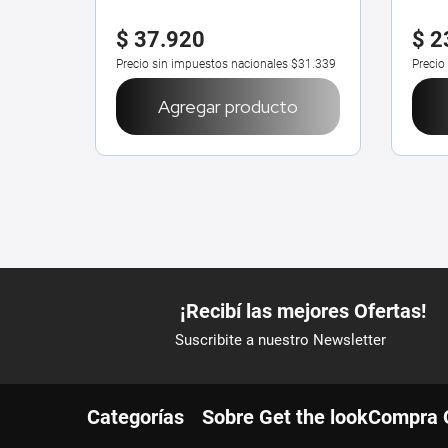
$
37
.
920
$
2
$36.595
Precio sin impuestos nacionales
$31.339
Precio
o
Agregar producto
Categorías
Sobre Get the look
Compra 