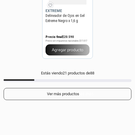
EXTREME
Delineador de Ojos en Gel
Extreme Negro x 1,6 g
Precio final
$
20
.
590
Precio sin impuestos nacionales
$17.017
Agregar producto
Estás viendo
21
productos de
88
Mostrar más