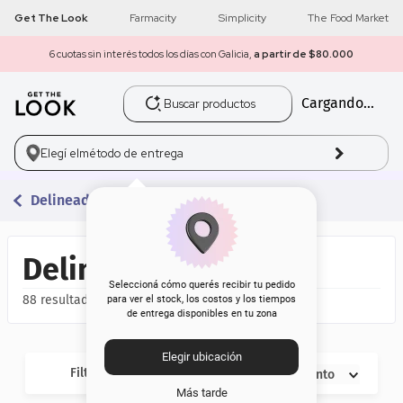
Get The Look
Farmacity
Simplicity
The Food Market
6 cuotas sin interés todos los días con Galicia,
a partir de $80.000
Buscar productos
Cargando...
1
.
get the look
2
.
máscara pestañas
Elegí el
método de entrega
3
.
loreal
Delineadores
4
.
brochas
Delineadores
5
.
corrector
Seleccioná cómo querés recibir tu pedido
88
para ver el stock, los costos y los tiempos
de entrega disponibles en tu zona
6
.
rubor
Elegir ubicación
7
.
serum
Filtros
Descuento
Más tarde