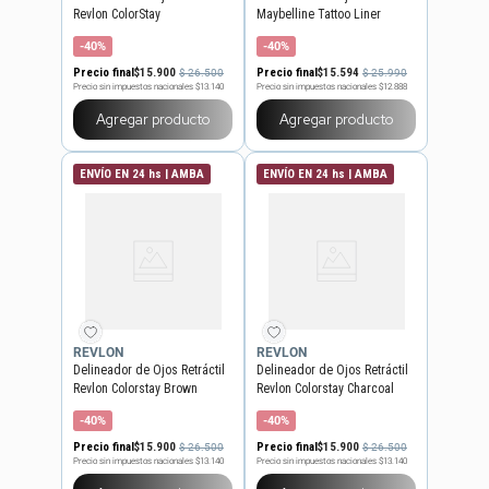
Revlon ColorStay
Maybelline Tattoo Liner
Smokey
-40%
-40%
Precio final
$
15
.
900
Precio final
$
15
.
594
$
26
.
500
$
25
.
990
Precio sin impuestos nacionales
$13.140
Precio sin impuestos nacionales
$12.888
Agregar producto
Agregar producto
ENVÍO EN 24 hs | AMBA
ENVÍO EN 24 hs | AMBA
REVLON
REVLON
Delineador de Ojos Retráctil
Delineador de Ojos Retráctil
Revlon Colorstay Brown
Revlon Colorstay Charcoal
-40%
-40%
Precio final
$
15
.
900
Precio final
$
15
.
900
$
26
.
500
$
26
.
500
Precio sin impuestos nacionales
$13.140
Precio sin impuestos nacionales
$13.140