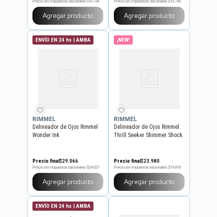
Precio sin impuestos nacionales
$10.736
Precio sin impuestos nacionales
$10.736
Agregar producto
Agregar producto
ENVÍO EN 24 hs | AMBA
¡NEW!
RIMMEL
RIMMEL
Delineador de Ojos Rimmel
Delineador de Ojos Rimmel
Wonder Ink
Thrill Seeker Shimmer Shock
x 6,5 g
Precio final
$
29
.
066
Precio final
$
23
.
980
Precio sin impuestos nacionales
$24.021
Precio sin impuestos nacionales
$19.818
Agregar producto
Agregar producto
ENVÍO EN 24 hs | AMBA