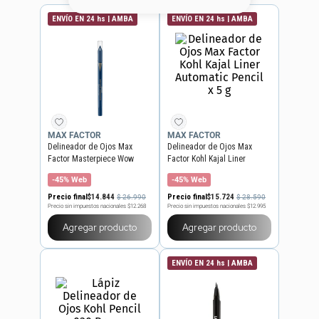
8
.
base
ENVÍO EN 24 hs | AMBA
ENVÍO EN 24 hs | AMBA
9
.
nyx
10
.
cher
MAX FACTOR
MAX FACTOR
Delineador de Ojos Max
Delineador de Ojos Max
Factor Masterpiece Wow
Factor Kohl Kajal Liner
Waterproof x 1,2 g
Automatic Pencil x 5 g
-45% Web
-45% Web
Precio final
$
14
.
844
Precio final
$
15
.
724
$
26
.
990
$
28
.
590
Precio sin impuestos nacionales
$12.268
Precio sin impuestos nacionales
$12.995
Agregar producto
Agregar producto
ENVÍO EN 24 hs | AMBA