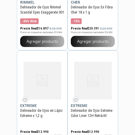
RIMMEL
CHER
Delineador de Ojos Rimmel
Delineador de Ojos En Fibra
Scandal Eyes Exaggerate 001
Cher 18 x 1 g
Black
-35% Web
-15%
Precio final
$
16
.
897
Precio final
$
20
.
391
$
25
.
995
$
23
.
990
Precio sin impuestos nacionales
$13.964
Precio sin impuestos nacionales
$16.852
Agregar producto
Agregar producto
EXTREME
EXTREME
Delineador de Ojos en Lápiz
Delineador de Ojos Extreme
Extreme x 1,2 g
Color Liner 12H Retráctil
Precio final
$
12
.
990
Precio final
$
12
.
990