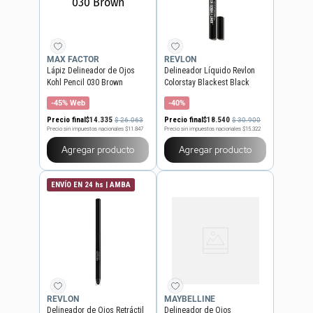
MAX FACTOR
REVLON
Lápiz Delineador de Ojos
Delineador Líquido Revlon
Kohl Pencil 030 Brown
Colorstay Blackest Black
-45% Web
-40%
Precio final
$
14
.
335
Precio final
$
18
.
540
$
26
.
063
$
30
.
900
Precio sin impuestos nacionales
$11.847
Precio sin impuestos nacionales
$15.322
Agregar producto
Agregar producto
ENVÍO EN 24 hs | AMBA
REVLON
MAYBELLINE
Delineador de Ojos Retráctil
Delineador de Ojos