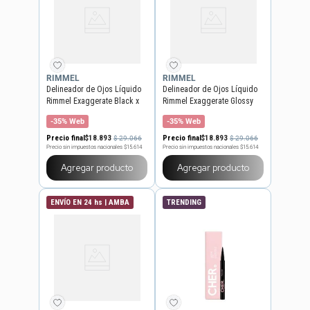
RIMMEL
RIMMEL
Delineador de Ojos Líquido
Delineador de Ojos Líquido
Rimmel Exaggerate Black x
Rimmel Exaggerate Glossy
2,5 ml
Black x 2,5 ml
-35% Web
-35% Web
Precio final
$
18
.
893
Precio final
$
18
.
893
$
29
.
066
$
29
.
066
Precio sin impuestos nacionales
$15.614
Precio sin impuestos nacionales
$15.614
Agregar producto
Agregar producto
ENVÍO EN 24 hs | AMBA
TRENDING