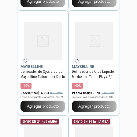
Agregar producto
Agregar producto
MAYBELLINE
MAYBELLINE
Delineador de Ojos Líquido
Delineador de Ojos Líquido
Maybelline Tattoo Liner Dip In
Maybelline Tattoo Play x 2,1
48H
ml
-40%
-40%
Precio final
$
16
.
794
Precio final
$
16
.
194
$
27
.
990
$
26
.
990
Precio sin impuestos nacionales
$13.879
Precio sin impuestos nacionales
$13.383
Agregar producto
Agregar producto
ENVÍO EN 24 hs | AMBA
ENVÍO EN 24 hs | AMBA