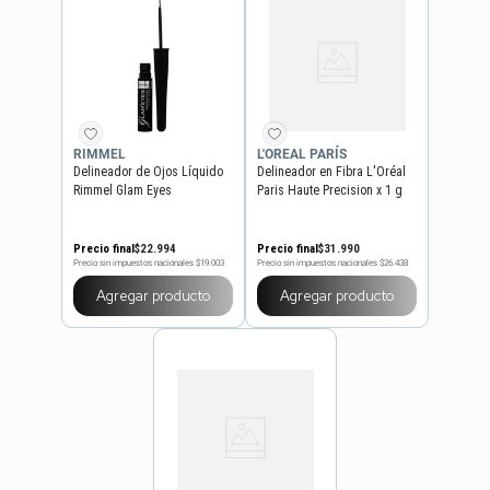
RIMMEL
L'OREAL PARÍS
Delineador de Ojos Líquido
Delineador en Fibra L'Oréal
Rimmel Glam Eyes
Paris Haute Precision x 1 g
Professional x 2,5 ml
Precio final
$
22
.
994
Precio final
$
31
.
990
Precio sin impuestos nacionales
$19.003
Precio sin impuestos nacionales
$26.438
Agregar producto
Agregar producto