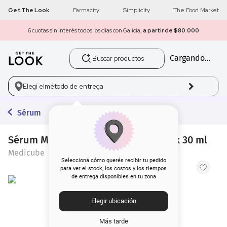
Get The Look
Farmacity
Simplicity
The Food Market
6 cuotas sin interés todos los días con Galicia,
a partir de $80.000
Buscar productos
Cargando...
1
.
get the look
2
.
máscara pestañas
Elegí el
método de entrega
3
.
loreal
Sérum
4
.
brochas
Sérum Medicube Pdrn Pink Peptide x 30 ml
Medicube
5
.
corrector
Seleccioná cómo querés recibir tu pedido
para ver el stock, los costos y los tiempos
de entrega disponibles en tu zona
6
.
rubor
Elegir ubicación
7
.
serum
Más tarde