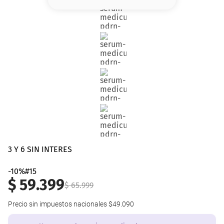
8
.
base
9
.
cher
10
.
nyx
3 Y 6 SIN INTERES
-10%#15
$
59
.
399
$
65
.
999
Precio sin impuestos nacionales
$49.090