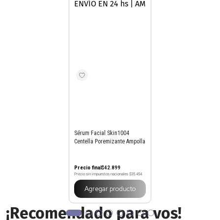
ENVÍO EN 24 hs | AMBA
SKIN1004
Sérum Facial Skin1004
Centella Poremizante Ampolla
x 50 ml
Precio final
$
42
.
899
Precio sin impuestos nacionales
$35.454
Agregar producto
¡Recomendado para vos!
Descubre lo que las
personas están mirando