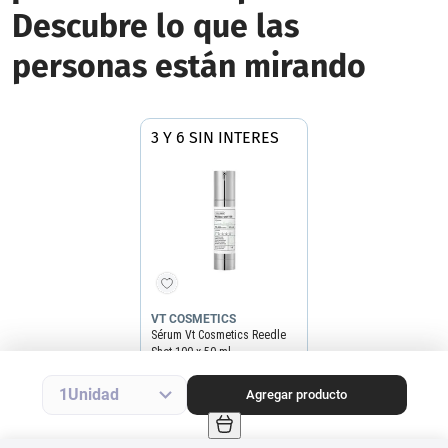
3 Y 6 SIN INTERES
VT COSMETICS
Sérum Vt Cosmetics Reedle
Shot 100 x 50 ml
Precio final
$
78
.
999
Precio sin impuestos nacionales
$65.288
Agregar producto
1
Agregar producto