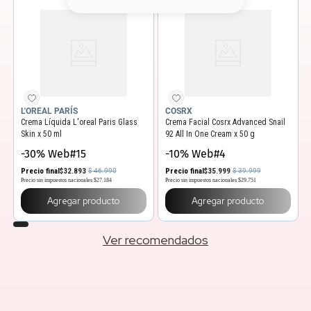
8
.
base
9
.
nyx
10
.
cher
L'OREAL PARÍS
COSRX
Crema Líquida L'oreal Paris Glass
Crema Facial Cosrx Advanced Snail
Skin x 50 ml
92 All In One Cream x 50 g
-30% Web#15
-10% Web#4
Precio final
$
32
.
893
Precio final
$
35
.
999
$
46
.
990
$
39
.
999
Precio sin impuestos nacionales
$27.184
Precio sin impuestos nacionales
$29.751
Agregar producto
Agregar producto
Ver recomendados