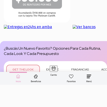
¿Buscás Un Nuevo Favorito? Opciones Para Cada Rutina,
Cada Look Y Cada Presupuesto
GET THE LOOK
EXTREME
FRAGANCIAS
ACC
Carrito
Inicio
Beneficios
Favoritos