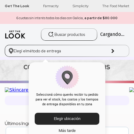
Get The Look
Farmacity
Simplicity
The Food Market
6 cuotas sin interés todos los días con Galicia,
a partir de $80.000
Buscar productos
Cargando...
1
.
get the look
2
.
máscara pestañas
Elegí el
método de entrega
3
.
loreal
4
.
brochas
5
.
corrector
Seleccioná cómo querés recibir tu pedido
para ver el stock, los costos y los tiempos
Comprá maquillaje, skincare y perfumes en Get The Look.
de entrega disponibles en tu zona
6
.
rubor
Elegir ubicación
7
.
serum
Últimos Ingresos Skincare✨
Más tarde
¡NEW!