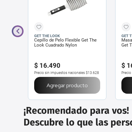
GET THE LOOK
GET 
leta
Cepillo de Pelo Flexible Get The
Masa
Look Cuadrado Nylon
Get 
$
16
.
490
$
1
$11.975
Precio sin impuestos nacionales
$13.628
Precio
o
Agregar producto
¡Recomendado para vos!
Descubre lo que las per