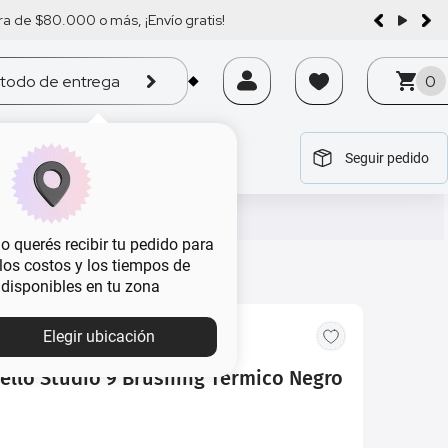
a de $80.000 o más, ¡Envío gratis!
todo de entrega
0
Seguir pedido
tegoría
tegoría
tegoría
tegoría
tegoría
 querés recibir tu pedido para
, los costos y los tiempos de
 disponibles en tu zona
Elegir ubicación
bello Studio 9 Brushing Térmico Negro