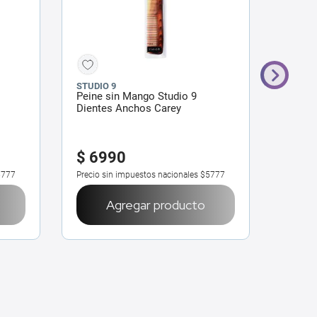
STUDIO 9
STUDIO
Peine sin Mango Studio 9
Cepill
Dientes Anchos Carey
Flexib
$
6990
$
14
5777
Precio sin impuestos nacionales
$5777
Precio 
Agregar producto