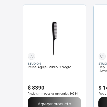
STUDIO 9
STUDI
Peine Aguja Studio 9 Negro
Cepil
Flexi
$
8390
$
1
Precio sin impuestos nacionales
$6934
Precio
Agregar producto