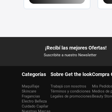
Categorías
Sobre Get the look
Compra 
Maquillaje
Trabajá con nosotros
Mis Pedido
Skincare
Términos y condiciones
Medios de 
Fragancias
Legales de promociones
Beauty Stor
Electro Belleza
Cuidado Capilar
Nuestras Marcas