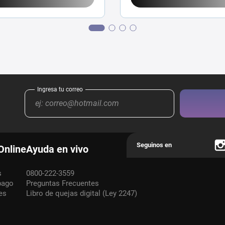
Online
Ayuda en vivo
s
0800-222-3559
pago
Preguntas Frecuentes
es
Libro de quejas digital (Ley 2247)