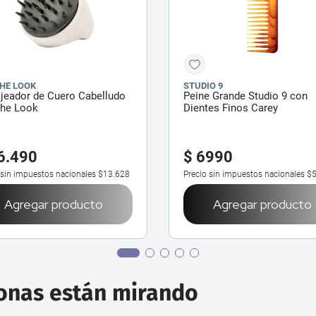
THE LOOK
STUDIO 9
jeador de Cuero Cabelludo
Peine Grande Studio 9 con
The Look
Dientes Finos Carey
6
.
490
$
6990
 sin impuestos nacionales
$13.628
Precio sin impuestos nacionales
$
Agregar producto
Agregar producto
sonas están mirando