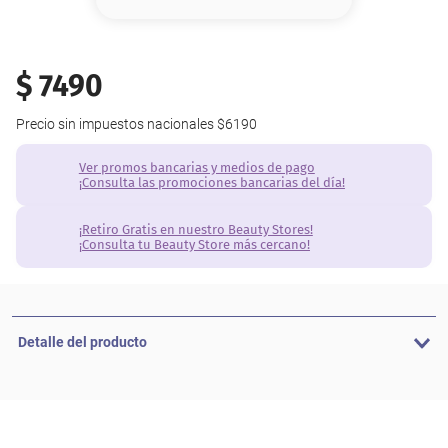
8
.
base
9
.
nyx
$
7490
10
.
cher
Precio sin impuestos nacionales
$6190
Ver promos bancarias y medios de pago
¡Consulta las promociones bancarias del día!
¡Retiro Gratis en nuestro Beauty Stores!
¡Consulta tu Beauty Store más cercano!
Detalle del producto