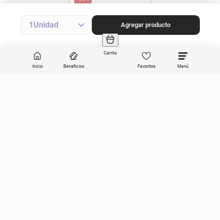
Precio final
$
12
.
495
$
24
.
990
Precio sin impuestos nacionales
$10.326
1
Agregar producto
Agregar producto
Carrito
Inicio
Beneficios
Favoritos
Enviar