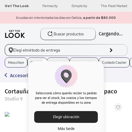
Get The Look
Farmacity
Simplicity
The Food Market
6 cuotas sin interés todos los días con Galicia,
a partir de $80.000
Buscar productos
Cargando...
1
.
get the look
2
.
máscara pestañas
Elegí el
método de entrega
3
.
loreal
Maquillaje
Skincare
Fragancias
Electro Belleza
Cuidado Capilar
Accesorios
4
.
brochas
Cortauñas Chico Studio 9 de Acero Opaco
5
.
corrector
Seleccioná cómo querés recibir tu pedido
Studio 9
para ver el stock, los costos y los tiempos
de entrega disponibles en tu zona
6
.
rubor
Elegir ubicación
7
.
serum
Más tarde