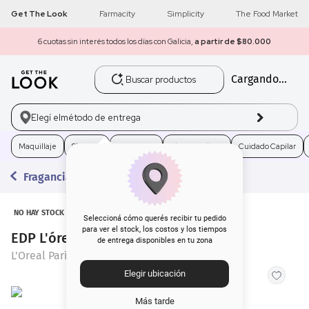
Get The Look
Farmacity
Simplicity
The Food Market
6 cuotas sin interés todos los días con Galicia,
a partir de $80.000
Buscar productos
Cargando...
1
.
get the look
2
.
máscara pestañas
Elegí el
método de entrega
3
.
loreal
Maquillaje
Skincare
Fragancias
Electro Belleza
Cuidado Capilar
Fragancias
4
.
brochas
5
.
corrector
NO HAY STOCK
Seleccioná cómo querés recibir tu pedido
para ver el stock, los costos y los tiempos
EDP L'óreal Mon Paris x 30 ml
de entrega disponibles en tu zona
6
.
rubor
L'Oreal París
Elegir ubicación
7
.
serum
Más tarde