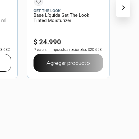
GET THE LOOK
Base Líquida Get The Look
4 ml
Tinted Moisturizer
$
24
.
990
3.632
Precio sin impuestos nacionales
$20.653
Agregar producto