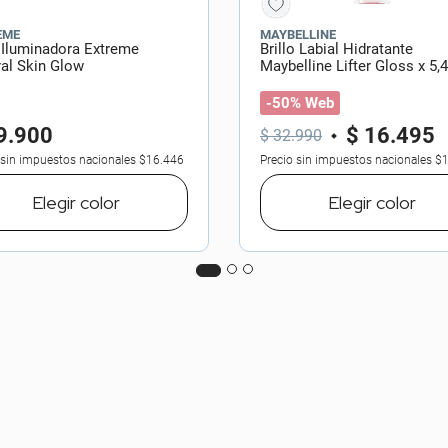
EME
MAYBELLINE
 Iluminadora Extreme
Brillo Labial Hidratante
al Skin Glow
Maybelline Lifter Gloss x 5,
-50% Web
9
.
900
$
16
.
495
$
32
.
990
 sin impuestos nacionales
$16.446
Precio sin impuestos nacionales
$1
Elegir
color
Elegir
color