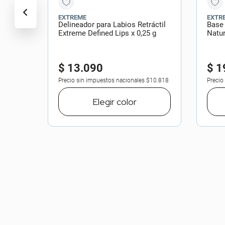
EXTREME
EXTR
Delineador para Labios Retráctil
Base
Extreme Defined Lips x 0,25 g
Natur
$
13
.
090
$
1
Precio sin impuestos nacionales
$10.818
Precio
Elegir
color