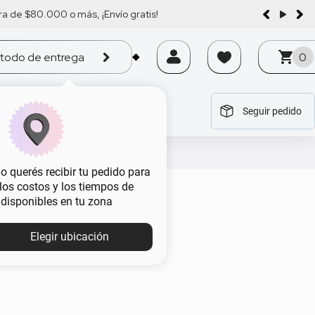
a de $80.000 o más, ¡Envío gratis!
todo de entrega
0
Seguir pedido
tegoría
tegoría
tegoría
tegoría
tegoría
 querés recibir tu pedido para
, los costos y los tiempos de
eda
 disponibles en tu zona
Elegir ubicación