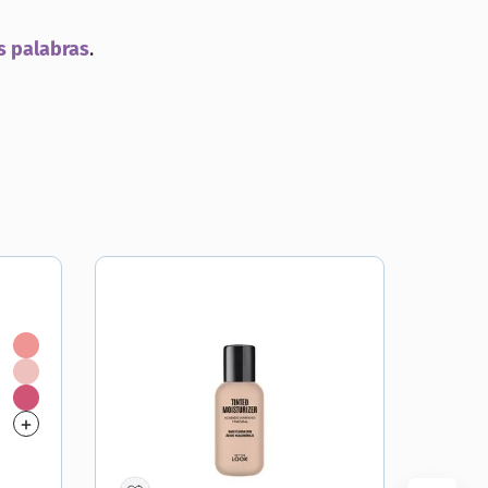
s palabras
.