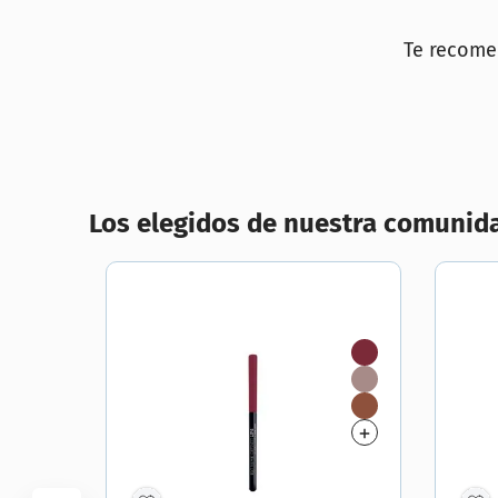
10
.
che
Te recom
Los elegidos de nuestra comunid