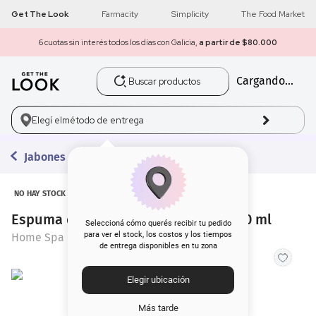
Get The Look
Farmacity
Simplicity
The Food Market
6 cuotas sin interés todos los días con Galicia,
a partir de $80.000
Buscar productos
Cargando...
1
.
get the look
2
.
máscara pestañas
Elegí el
método de entrega
3
.
loreal
Jabones
4
.
brochas
NO HAY STOCK
Espuma de Baño Home Spa Tilo x 250 ml
5
.
corrector
Seleccioná cómo querés recibir tu pedido
para ver el stock, los costos y los tiempos
Home Spa
de entrega disponibles en tu zona
6
.
rubor
Elegir ubicación
7
.
base
Más tarde