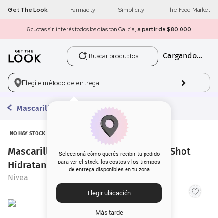
Get The Look
Farmacity
Simplicity
The Food Market
6 cuotas sin interés todos los días con Galicia,
a partir de $80.000
Buscar productos
Cargando...
1
.
get the look
2
.
máscara pestañas
Elegí el
método de entrega
3
.
brochas
Mascarillas
4
.
loreal
NO HAY STOCK
Mascarilla de Tela Nivea Urban Skin Shot
5
.
corrector
Seleccioná cómo querés recibir tu pedido
para ver el stock, los costos y los tiempos
Hidratante para Todo Tipo de Piel
de entrega disponibles en tu zona
6
.
rubor
Nivea
Elegir ubicación
7
.
base
Más tarde