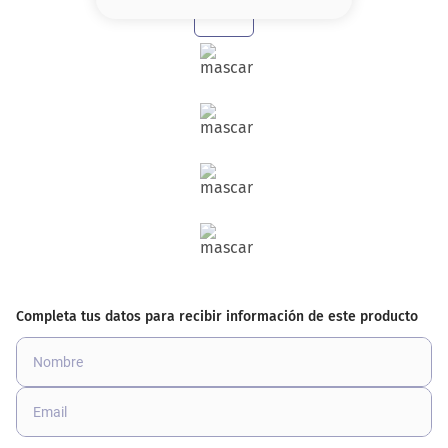
8
.
serum
9
.
cher
10
.
contorno