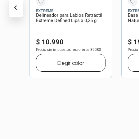
EXTREME
EXTR
Delineador para Labios Retráctil
Base
Extreme Defined Lips x 0,25 g
Natur
$
10
.
990
$
1
Precio sin impuestos nacionales
$9083
Precio
Elegir
color