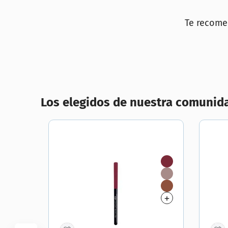
10
.
con
Te recom
Los elegidos de nuestra comunid