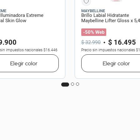
EME
MAYBELLINE
 Iluminadora Extreme
Brillo Labial Hidratante
al Skin Glow
Maybelline Lifter Gloss x 5,
-50% Web
9
.
900
$
16
.
495
$
32
.
990
 sin impuestos nacionales
$16.446
Precio sin impuestos nacionales
$1
Elegir
color
Elegir
color