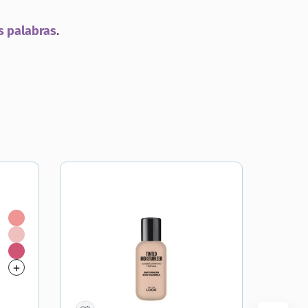
s palabras
.