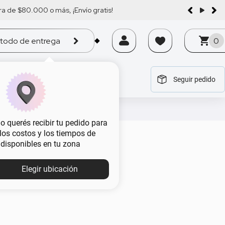
a de $80.000 o más, ¡Envío gratis!
todo de entrega
0
Seguir pedido
tegoría
tegoría
tegoría
tegoría
tegoría
 querés recibir tu pedido para
, los costos y los tiempos de
eda
 disponibles en tu zona
Elegir ubicación