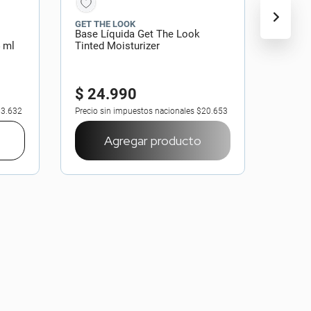
GET THE LOOK
Base Líquida Get The Look
4 ml
Tinted Moisturizer
$
24
.
990
3.632
Precio sin impuestos nacionales
$20.653
Agregar producto