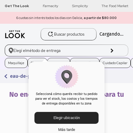
Get The Look
Farmacity
Simplicity
The Food Market
6 cuotas sin interés todos los días con Galicia,
a partir de $80.000
Buscar productos
Cargando...
1
.
get the look
2
.
máscara pestañas
Elegí el
método de entrega
3
.
loreal
Maquillaje
Skincare
Fragancias
Electro Belleza
Cuidado Capilar
eau-de-parfum-dior-jadore-x-50-ml
4
.
brochas
5
.
corrector
No encontramos resultados para tu
Seleccioná cómo querés recibir tu pedido
para ver el stock, los costos y los tiempos
búsqueda
de entrega disponibles en tu zona
6
.
rubor
Elegir ubicación
7
.
serum
Más tarde