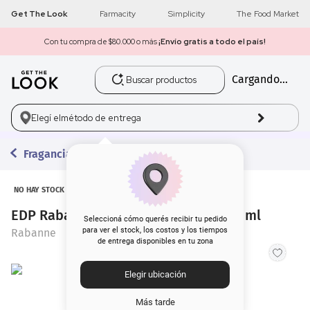
Get The Look
Farmacity
Simplicity
The Food Market
Con tu compra de $80.000 o más
¡Envío gratis a todo el país!
Buscar productos
Cargando...
1
.
get the look
2
.
máscara pestañas
Elegí el
método de entrega
3
.
loreal
Fragancias
4
.
brochas
NO HAY STOCK
EDP Rabanne Olympea Blossom x 30 ml
5
.
corrector
Seleccioná cómo querés recibir tu pedido
para ver el stock, los costos y los tiempos
Rabanne
de entrega disponibles en tu zona
6
.
rubor
Elegir ubicación
7
.
base
Más tarde