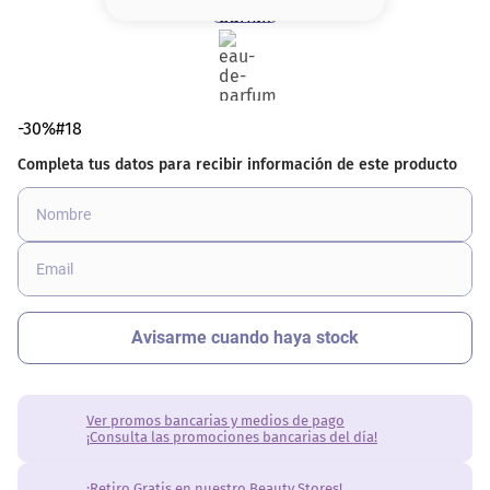
8
.
serum
9
.
cher
10
.
labial
-30%#18
Ver promos bancarias y medios de pago
¡Consulta las promociones bancarias del día!
¡Retiro Gratis en nuestro Beauty Stores!