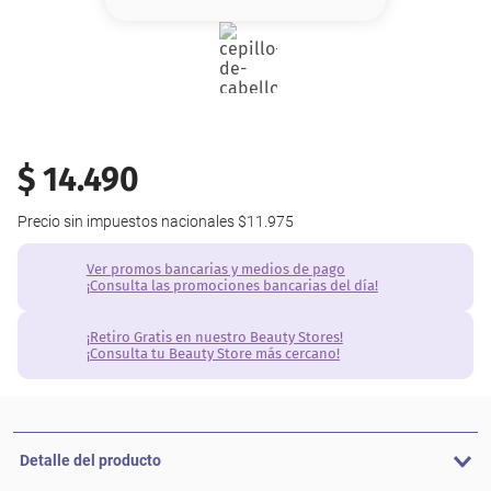
8
.
base
9
.
cher
10
.
nyx
$
14
.
490
Precio sin impuestos nacionales
$11.975
Ver promos bancarias y medios de pago
¡Consulta las promociones bancarias del día!
¡Retiro Gratis en nuestro Beauty Stores!
¡Consulta tu Beauty Store más cercano!
Detalle del producto