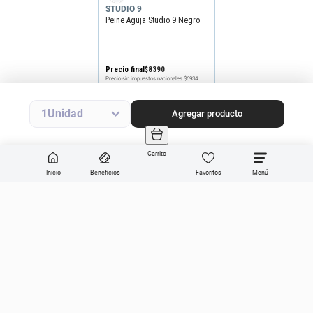
STUDIO 9
Peine Aguja Studio 9 Negro
Precio final
$
8390
Precio sin impuestos nacionales
$6934
Agregar producto
1
Agregar producto
Carrito
Inicio
Beneficios
Favoritos