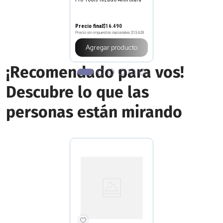
Precio final
$
16
.
490
Precio sin impuestos nacionales
$13.628
Agregar producto
¡Recomendado para vos!
Descubre lo que las
personas están mirando