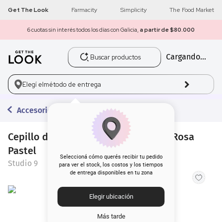
Get The Look
Farmacity
Simplicity
The Food Market
6 cuotas sin interés todos los días con Galicia,
a partir de $80.000
Buscar productos
Cargando...
1
.
get the look
2
.
máscara pestañas
Elegí el
método de entrega
3
.
loreal
Accesorios
4
.
brochas
Cepillo de Pelo Studio 9 Retangular Rosa
Pastel
5
.
corrector
Seleccioná cómo querés recibir tu pedido
Studio 9
para ver el stock, los costos y los tiempos
de entrega disponibles en tu zona
6
.
rubor
Elegir ubicación
7
.
serum
Más tarde