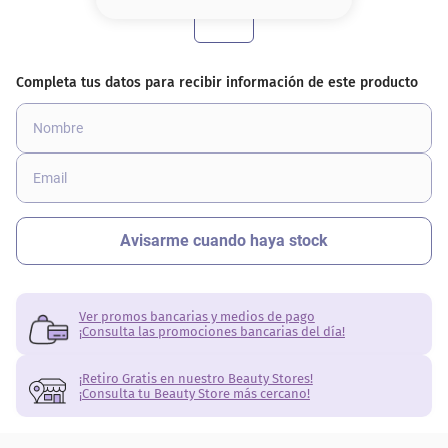
8
.
base
9
.
cher
10
.
nyx
Ver promos bancarias y medios de pago
¡Consulta las promociones bancarias del día!
¡Retiro Gratis en nuestro Beauty Stores!
¡Consulta tu Beauty Store más cercano!