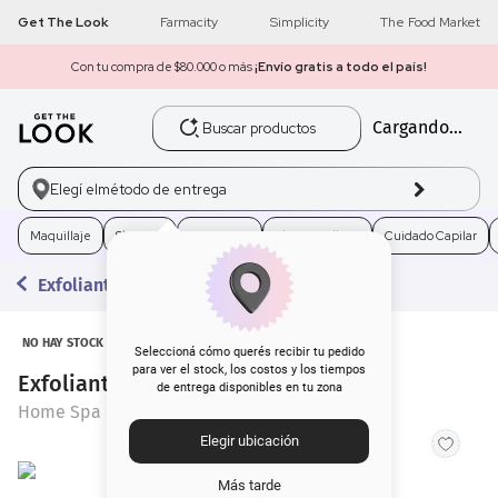
Get The Look
Farmacity
Simplicity
The Food Market
Con tu compra de $80.000 o más
¡Envío gratis a todo el país!
Buscar productos
Cargando...
1
.
get the look
2
.
máscara pestañas
Elegí el
método de entrega
3
.
loreal
Maquillaje
Skincare
Fragancias
Electro Belleza
Cuidado Capilar
Exfoliantes
4
.
brochas
5
.
corrector
NO HAY STOCK
Seleccioná cómo querés recibir tu pedido
para ver el stock, los costos y los tiempos
Exfoliante Home Spa Amour x 200 g
de entrega disponibles en tu zona
6
.
rubor
Home Spa
Elegir ubicación
7
.
serum
Más tarde