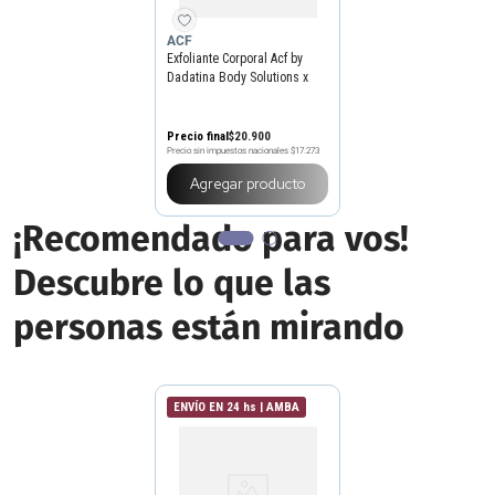
ACF
Exfoliante Corporal Acf by
Dadatina Body Solutions x
250 g
Precio final
$
20
.
900
Precio sin impuestos nacionales
$17.273
Agregar producto
¡Recomendado para vos!
Descubre lo que las
personas están mirando
ENVÍO EN 24 hs | AMBA