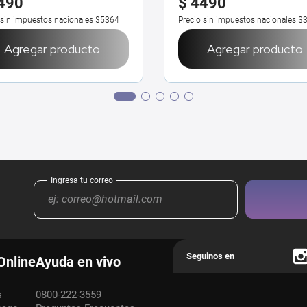
490
$
4490
 sin impuestos nacionales
$5364
Precio sin impuestos nacionales
$
Agregar producto
Agregar producto
Online
Ayuda en vivo
s
0800-222-3559