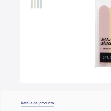
10
.
nyx
Detalle del producto