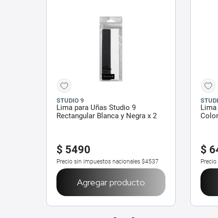
STUDIO 9
STUDI
Lima para Uñas Studio 9
Lima 
Rectangular Blanca y Negra x 2
Color
un
$
5490
$
6
Precio sin impuestos nacionales
$4537
Precio
Agregar producto