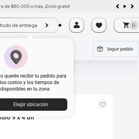
a de $80.000 o más, ¡Envío gratis!
todo de entrega
0
Seguir pedido
tegoría
tegoría
tegoría
tegoría
tegoría
 querés recibir tu pedido para
, los costos y los tiempos de
 disponibles en tu zona
Elegir ubicación
dio 9 x 4 un