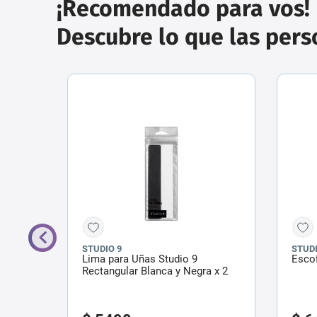
¡Recomendado para vos!
Descubre lo que las per
STUDIO 9
STUDI
ón x
Lima para Uñas Studio 9
Escof
las
Rectangular Blanca y Negra x 2
un