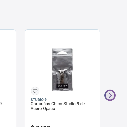
STUDIO 9
STUDIO
9
Cortauñas Chico Studio 9 de
Set St
Acero Opaco
15 un 