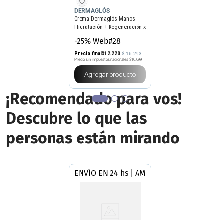
DERMAGLÓS
Crema Dermaglós Manos
Hidratación + Regeneración x
50 g
-25% Web#28
Precio final
$
12
.
220
$
16
.
293
Precio sin impuestos nacionales
$10.099
Agregar producto
¡Recomendado para vos!
Descubre lo que las
personas están mirando
ENVÍO EN 24 hs | AMBA