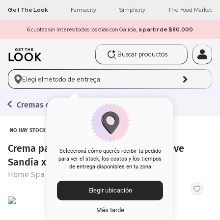
Get The Look
Farmacity
Simplicity
The Food Market
6 cuotas sin interés todos los días con Galicia,
a partir de $80.000
Buscar productos
1
.
get the look
Elegí el
método de entrega
2
.
máscara pestañas
Cremas de Manos
3
.
brochas
4
.
loreal
NO HAY STOCK
Crema para Manos Home Spa Real Love
5
.
corrector
Seleccioná cómo querés recibir tu pedido
para ver el stock, los costos y los tiempos
Sandía x 60 ml
de entrega disponibles en tu zona
Home Spa
6
.
rubor
Elegir ubicación
7
.
base
Más tarde