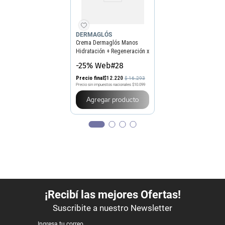
DERMAGLÓS
Crema Dermaglós Manos
Hidratación + Regeneración x
50 g
-25% Web#28
Precio final
$
12
.
220
$
16
.
293
Precio sin impuestos nacionales
$10.099
Agregar producto