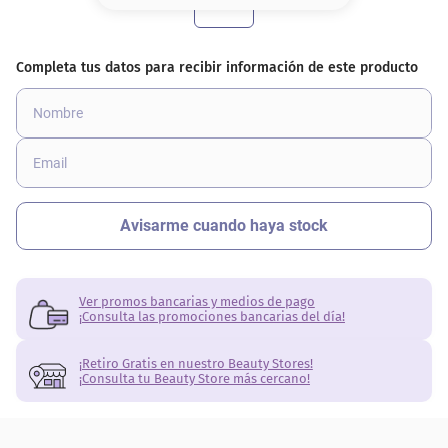
8
.
serum
9
.
cher
10
.
contorno
Ver promos bancarias y medios de pago
¡Consulta las promociones bancarias del día!
¡Retiro Gratis en nuestro Beauty Stores!
¡Consulta tu Beauty Store más cercano!