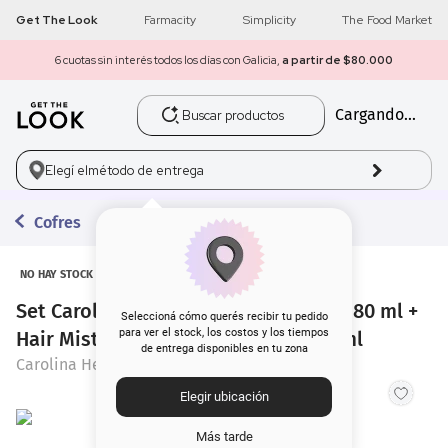
Get The Look
Farmacity
Simplicity
The Food Market
6 cuotas sin interés todos los días con Galicia,
a partir de $80.000
Buscar productos
Cargando...
1
.
get the look
2
.
máscara pestañas
Elegí el
método de entrega
3
.
loreal
Cofres
4
.
brochas
NO HAY STOCK
Set Carolina Herrera EDP Good Girl x 80 ml +
5
.
corrector
Seleccioná cómo querés recibir tu pedido
para ver el stock, los costos y los tiempos
Hair Mist x 30 ml + Body Lotion 100 ml
de entrega disponibles en tu zona
6
.
rubor
Carolina Herrera
Elegir ubicación
7
.
serum
Más tarde