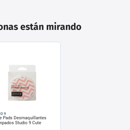
sonas están mirando
O 9
de Pads Desmaquillantes
mpados Studio 9 Cute