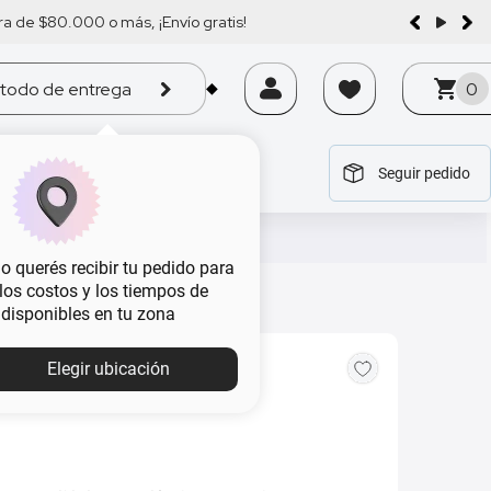
a de $80.000 o más, ¡Envío gratis!
todo de entrega
0
Seguir pedido
tegoría
tegoría
tegoría
tegoría
tegoría
 querés recibir tu pedido para
, los costos y los tiempos de
 disponibles en tu zona
Elegir ubicación
a Get The Look Bastón