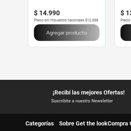
$
14
.
990
$
1
Precio sin impuestos nacionales
$12.388
Precio
Agregar producto
Categorías
Sobre Get the look
Compra 