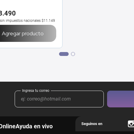
3
.
490
 sin impuestos nacionales
$11.149
Agregar producto
Online
Ayuda en vivo