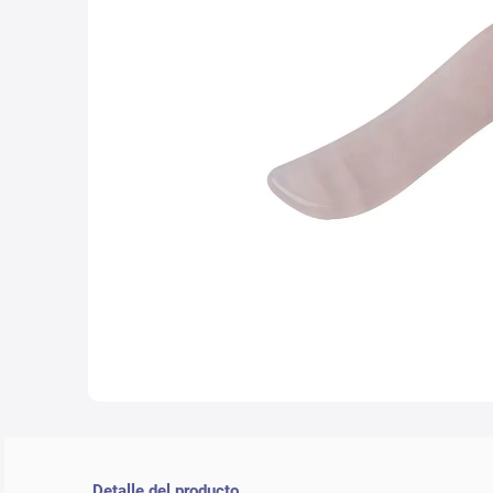
10
.
nyx
Detalle del producto