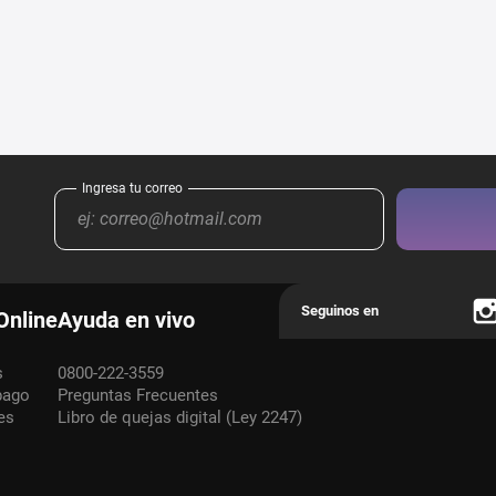
Online
Ayuda en vivo
s
0800-222-3559
pago
Preguntas Frecuentes
es
Libro de quejas digital (Ley 2247)