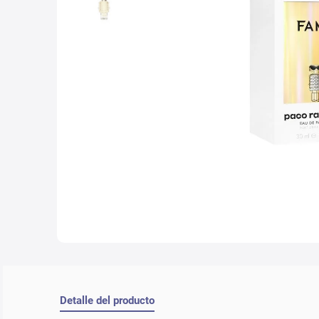
10
.
nyx
Detalle del producto