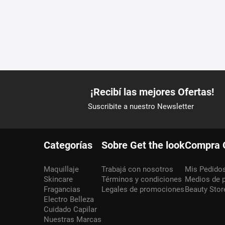
Categorías
Sobre Get the look
Compra 
Maquillaje
Trabajá con nosotros
Mis Pedido
Skincare
Términos y condiciones
Medios de 
Fragancias
Legales de promociones
Beauty Stor
Electro Belleza
Cuidado Capilar
Nuestras Marcas