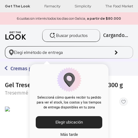
Get The Look
Farmacity
Simplicity
The Food Market
6 cuotas sin interés todos los días con Galicia,
a partir de $80.000
Buscar productos
Cargando...
1
.
get the look
2
.
máscara pestañas
Elegí el
método de entrega
3
.
loreal
Cremas para Peinar
4
.
brochas
Gel Tresemme Texturizador Define x 300 g
Tresemmé
5
.
corrector
Seleccioná cómo querés recibir tu pedido
para ver el stock, los costos y los tiempos
de entrega disponibles en tu zona
6
.
rubor
Elegir ubicación
7
.
serum
Más tarde