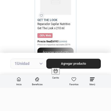
GET THE LOOK
Reparador Capilar Nutritivo
Get The Look x 210 ml
-30% Web
Precio final
$
6993
$
9990
Precio sin impuestos nacionales
$5779
Agregar producto
1
Agregar producto
Carrito
Inicio
Beneficios
Favoritos