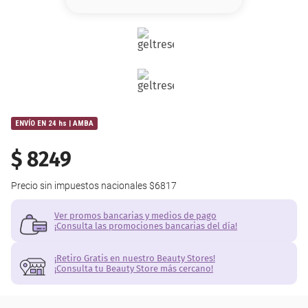
8
.
base
9
.
cher
10
.
nyx
ENVÍO EN 24 hs | AMBA
$
8249
Precio sin impuestos nacionales
$6817
Ver promos bancarias y medios de pago
¡Consulta las promociones bancarias del día!
¡Retiro Gratis en nuestro Beauty Stores!
¡Consulta tu Beauty Store más cercano!