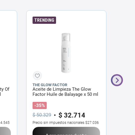
TRENDING
ENVÍO
THE GLOW FACTOR
NEUTR
ty Of
Aceite de Limpieza The Glow
Agua 
l
Factor Huile de Balayage x 50 ml
Boost 
-35%
$
32
.
714
$
19
$
50
.
329
4.545
Precio sin impuestos nacionales
$27.036
Precio 