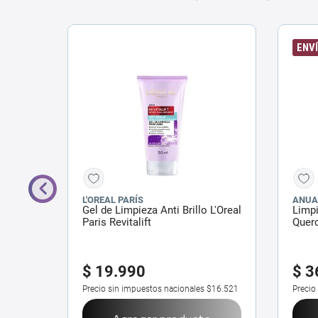
ENVÍ
L'OREAL PARÍS
ANUA
 Nivea
Gel de Limpieza Anti Brillo L'Oreal
Limpi
 x 25
Paris Revitalift
Quer
$
19
.
990
$
3
$6879
Precio sin impuestos nacionales
$16.521
Precio