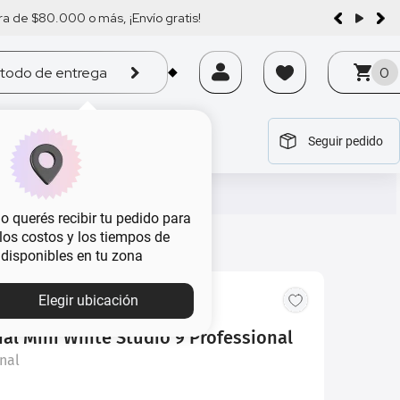
a de $80.000 o más, ¡Envío gratis!
todo de entrega
0
Seguir pedido
tegoría
tegoría
tegoría
tegoría
tegoría
 querés recibir tu pedido para
, los costos y los tiempos de
 disponibles en tu zona
MBA
Elegir ubicación
al Mini White Studio 9 Professional
nal