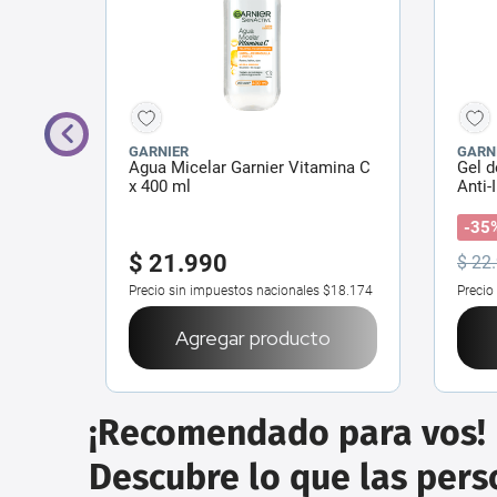
GARNIER
GARN
Agua Micelar Garnier Vitamina C
Gel d
 400
x 400 ml
Anti-
-35
$
21
.
990
$
22
.
$11.336
Precio sin impuestos nacionales
$18.174
Precio
o
Agregar producto
¡Recomendado para vos!
Descubre lo que las per