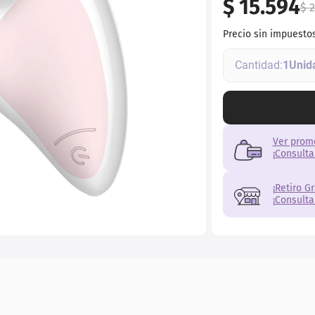
$
15
.
594
$
2
Precio sin impuesto
1
Ver prom
¡Consulta
¡Retiro G
¡Consulta