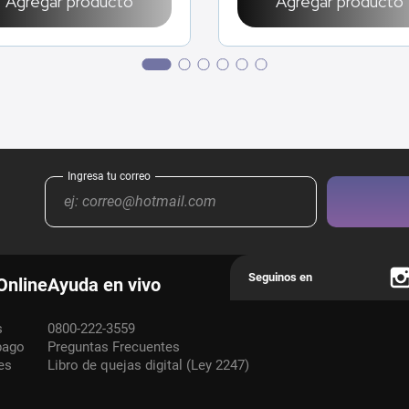
Agregar producto
Agregar producto
Online
Ayuda en vivo
s
0800-222-3559
pago
Preguntas Frecuentes
es
Libro de quejas digital (Ley 2247)