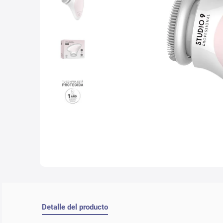
10
.
nyx
Detalle del producto