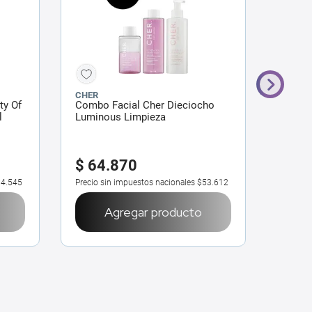
CHER
NIVEA
ty Of
Combo Facial Cher Dieciocho
Agua M
l
Luminous Limpieza
Regen
ml
-30%
$
64
.
870
$
19
.
5
4.545
Precio sin impuestos nacionales
$53.612
Precio 
Agregar producto