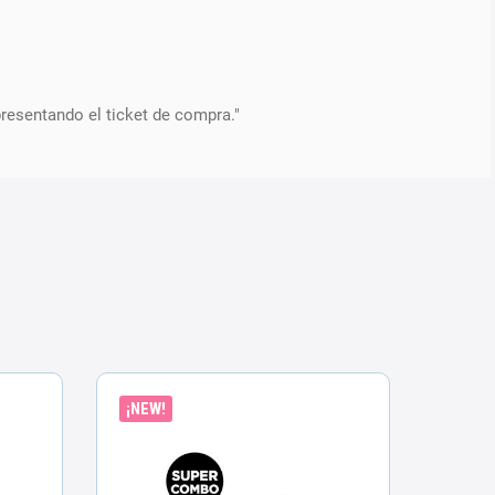
presentando el ticket de compra."
¡NEW!
ENVÍO