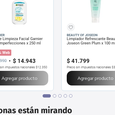
IER
BEAUTY OF JOSEON
e Limpieza Facial Garnier
Limpiador Refrescante Beau
Imperfecciones x 250 ml
Joseon Green Plum x 100 m
% Web
$
14
.
943
$
41
.
799
990
 sin impuestos nacionales
$12.350
Precio sin impuestos nacionales
$3
Agregar producto
Agregar producto
sonas están mirando