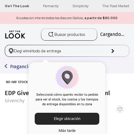
Get The Look
Farmacity
Simplicity
The Food Market
6 cuotas sin interés todos los días con Galicia,
a partir de $80.000
Buscar productos
Cargando...
1
.
get the look
2
.
máscara pestañas
Elegí el
método de entrega
3
.
loreal
Fragancias
4
.
brochas
NO HAY STOCK
EDP Givenchy L Interdit Absolu x 35 ml
5
.
corrector
Seleccioná cómo querés recibir tu pedido
para ver el stock, los costos y los tiempos
Givenchy
de entrega disponibles en tu zona
6
.
rubor
Elegir ubicación
7
.
base
Más tarde