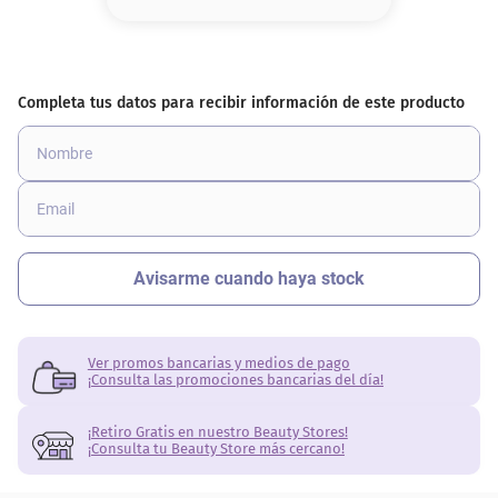
8
.
serum
9
.
cher
10
.
labial
Ver promos bancarias y medios de pago
¡Consulta las promociones bancarias del día!
¡Retiro Gratis en nuestro Beauty Stores!
¡Consulta tu Beauty Store más cercano!