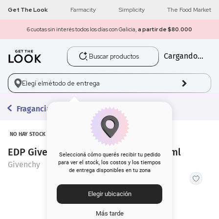
Get The Look
Farmacity
Simplicity
The Food Market
6 cuotas sin interés todos los días con Galicia,
a partir de $80.000
Buscar productos
Cargando...
1
.
get the look
2
.
máscara pestañas
Elegí el
método de entrega
3
.
loreal
Fragancias
4
.
brochas
NO HAY STOCK
EDP Givenchy L Interdit Absolu x 80 ml
5
.
corrector
Seleccioná cómo querés recibir tu pedido
para ver el stock, los costos y los tiempos
Givenchy
de entrega disponibles en tu zona
6
.
rubor
Elegir ubicación
7
.
base
Más tarde