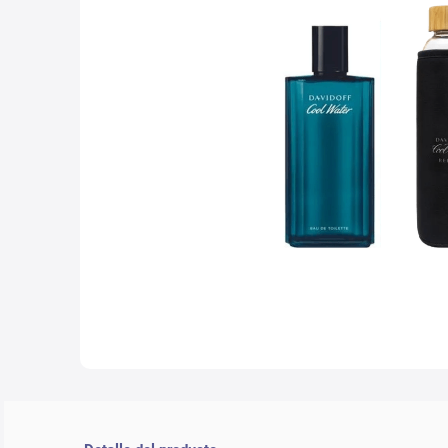
10
.
nyx