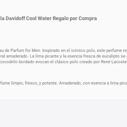
lla Davidoff Cool Water Regalo por Compra
au de Parfum for Men. Inspirado en el icónico polo, este perfume r
al amaderado. La lima picante y la esencia fresca de eucalipto se 
u cocodrilo bordado evocan el clásico polo creado por René Lacoste
ume limpio, fresco, y potente. Amaderado, con esencia a lima pican