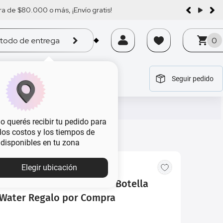
a de $80.000 o más, ¡Envío gratis!
todo de entrega
0
Seguir pedido
tegoría
tegoría
tegoría
tegoría
tegoría
 querés recibir tu pedido para
, los costos y los tiempos de
 disponibles en tu zona
Elegir ubicación
ool Water Men x 125 ml + Botella
 Water Regalo por Compra