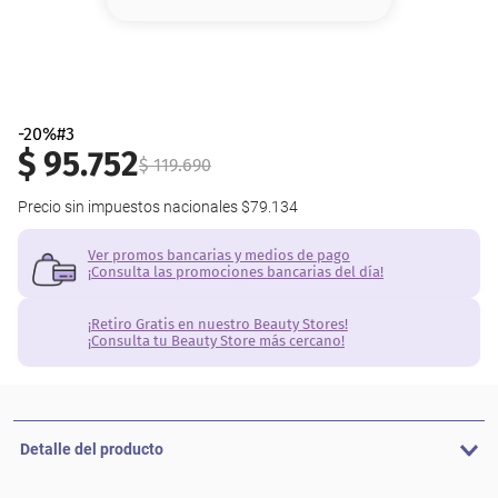
8
.
base
9
.
nyx
10
.
cher
-20%#3
$
95
.
752
$
119
.
690
Precio sin impuestos nacionales
$79.134
Ver promos bancarias y medios de pago
¡Consulta las promociones bancarias del día!
¡Retiro Gratis en nuestro Beauty Stores!
¡Consulta tu Beauty Store más cercano!
Detalle del producto