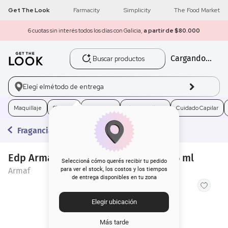
Get The Look
Farmacity
Simplicity
The Food Market
6 cuotas sin interés todos los días con Galicia,
a partir de $80.000
Buscar productos
Cargando...
1
.
get the look
2
.
máscara pestañas
Elegí el
método de entrega
3
.
loreal
Maquillaje
Skincare
Fragancias
Electro Belleza
Cuidado Capilar
Fragancias
4
.
brochas
Edp Armaf Club de Nuit Women x 105 ml
5
.
corrector
Seleccioná cómo querés recibir tu pedido
Armaf
para ver el stock, los costos y los tiempos
de entrega disponibles en tu zona
6
.
rubor
Elegir ubicación
7
.
serum
Más tarde