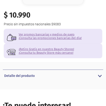
8
.
base
9
.
cher
$
10
.
990
10
.
nyx
Precio sin impuestos nacionales
$9083
Ver promos bancarias y medios de pago
¡Consulta las promociones bancarias del día!
¡Retiro Gratis en nuestro Beauty Stores!
¡Consulta tu Beauty Store más cercano!
Detalle del producto
¡Te puede interesar!