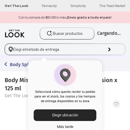
Get The Look
Farmacity
Simplicity
The Food Market
Con tu compra de $80.000 o más
¡Envío gratis a todo el país!
Buscar productos
Cargando...
1
.
get the look
2
.
máscara pestañas
Elegí el
método de entrega
3
.
loreal
Body Splash
4
.
brochas
Body Mist Get the Look Coconut Passion x
125 ml
5
.
corrector
Seleccioná cómo querés recibir tu pedido
Get The Look
para ver el stock, los costos y los tiempos
de entrega disponibles en tu zona
6
.
rubor
Elegir ubicación
7
.
serum
Más tarde