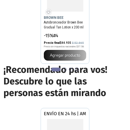
BROWN BEE
Autobronceador Brown Bee
Gradual Tan Lotion x 200 ml
-15%#4
Precio final
$
44
.
935
$
52
.
865
Precio sin impuestos nacionales
$37.136
Agregar producto
¡Recomendado para vos!
Descubre lo que las
personas están mirando
ENVÍO EN 24 hs | AMBA