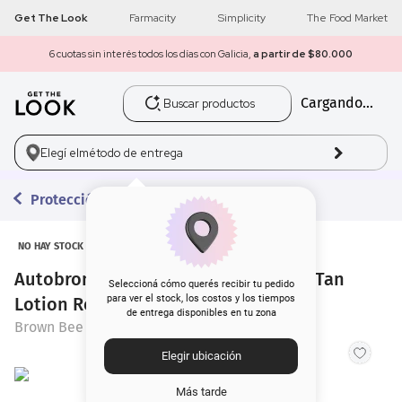
Get The Look
Farmacity
Simplicity
The Food Market
6 cuotas sin interés todos los días con Galicia,
a partir de $80.000
Buscar productos
Cargando...
1
.
get the look
2
.
máscara pestañas
Elegí el
método de entrega
3
.
loreal
Protección Solar
4
.
brochas
NO HAY STOCK
Autobronceador Brown Bee Gradual Tan
5
.
corrector
Seleccioná cómo querés recibir tu pedido
para ver el stock, los costos y los tiempos
Lotion Refill x 300 ml
de entrega disponibles en tu zona
6
.
rubor
Brown Bee
Elegir ubicación
7
.
base
Más tarde