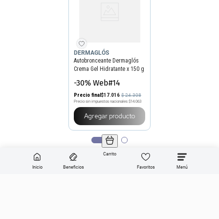
DERMAGLÓS
Autobronceante Dermaglós
Crema Gel Hidratante x 150 g
-30% Web#14
Precio final
$
17
.
016
$
24
.
308
Precio sin impuestos nacionales
$14.063
Agregar producto
Carrito
Inicio
Beneficios
Favoritos