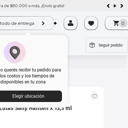
a de $80.000 o más, ¡Envío gratis!
todo de entrega
0
Seguir pedido
tegoría
tegoría
tegoría
tegoría
tegoría
 querés recibir tu pedido para
, los costos y los tiempos de
 disponibles en tu zona
MBA
Elegir ubicación
culas Sally Hansen x 13,3 ml