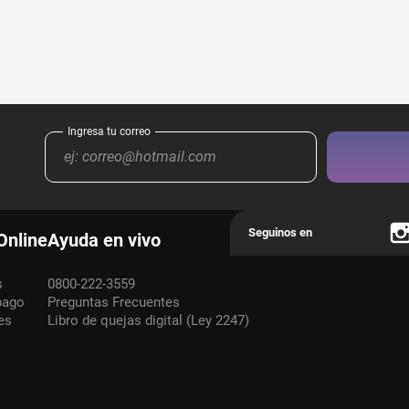
Online
Ayuda en vivo
s
0800-222-3559
pago
Preguntas Frecuentes
es
Libro de quejas digital (Ley 2247)