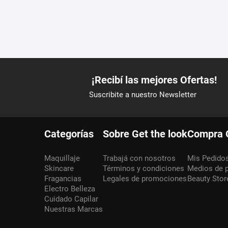
Categorías
Sobre Get the look
Compra 
Maquillaje
Trabajá con nosotros
Mis Pedido
Skincare
Términos y condiciones
Medios de 
Fragancias
Legales de promociones
Beauty Stor
Electro Belleza
Cuidado Capilar
Nuestras Marcas