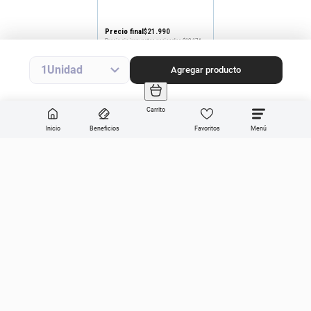
Precio final
$
21
.
990
Precio sin impuestos nacionales
$18.174
Agregar producto
1
Agregar producto
Carrito
Inicio
Beneficios
Favoritos
Enviar