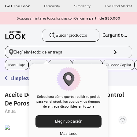
Get The Look
Farmacity
Simplicity
The Food Market
6 cuotas sin interés todos los días con Galicia,
a partir de $80.000
Buscar productos
Cargando...
1
.
get the look
2
.
máscara pestañas
Elegí el
método de entrega
3
.
loreal
Maquillaje
Skincare
Fragancias
Electro Belleza
Cuidado Capilar
Limpieza
4
.
brochas
Aceite De Limpieza Anua Heartleaf Control
5
.
corrector
Seleccioná cómo querés recibir tu pedido
De Poros x 200 ml
para ver el stock, los costos y los tiempos
de entrega disponibles en tu zona
6
.
rubor
Anua
Elegir ubicación
7
.
serum
Más tarde