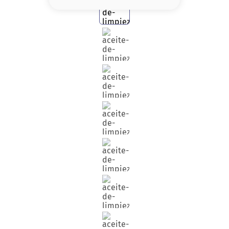
8
.
base
9
.
cher
10
.
nyx