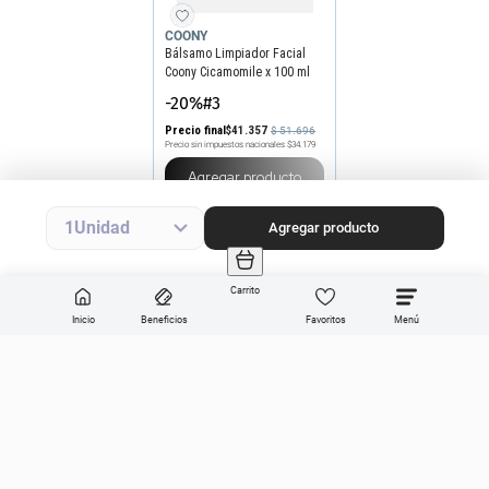
COONY
Bálsamo Limpiador Facial
Coony Cicamomile x 100 ml
-20%#3
Precio final
$
41
.
357
$
51
.
696
Precio sin impuestos nacionales
$34.179
Agregar producto
1
Agregar producto
Carrito
Inicio
Beneficios
Favoritos