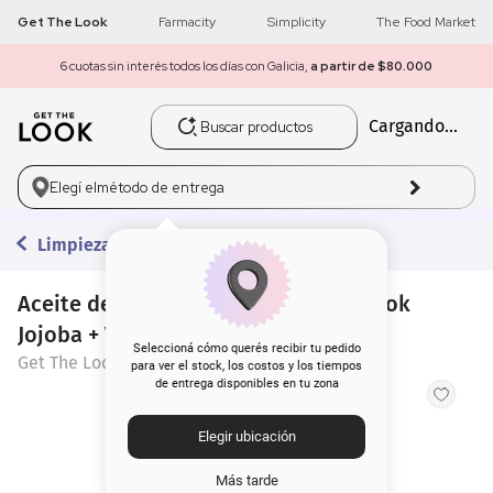
Get The Look
Farmacity
Simplicity
The Food Market
6 cuotas sin interés todos los días con Galicia,
a partir de $80.000
Buscar productos
Cargando...
1
.
get the look
2
.
máscara pestañas
Elegí el
método de entrega
3
.
loreal
Limpieza
4
.
brochas
Aceite de Limpieza Facial Get The Look
Jojoba + Vitamina E x 125 ml
5
.
corrector
Seleccioná cómo querés recibir tu pedido
Get The Look
para ver el stock, los costos y los tiempos
de entrega disponibles en tu zona
6
.
rubor
Elegir ubicación
7
.
serum
Más tarde