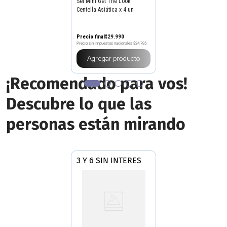
Set Mini Get The Look
Centella Asiática x 4 un
Precio final
$
29
.
990
Precio sin impuestos nacionales
$24.785
Agregar producto
¡Recomendado para vos!
Descubre lo que las
personas están mirando
3 Y 6 SIN INTERES