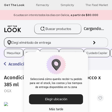
Get The Look
Farmacity
Simplicity
The Food Market
6 cuotas sin interés todos los días con Galicia,
a partir de $80.000
Buscar productos
Cargando...
1
.
get the look
2
.
máscara pestañas
Elegí el
método de entrega
3
.
loreal
Maquillaje
Skincare
Fragancias
Electro Belleza
Cuidado Capilar
Acondicionadores
4
.
brochas
Acondicionador OGX Argan Oil Morrocco x
5
.
corrector
Seleccioná cómo querés recibir tu pedido
385 ml
para ver el stock, los costos y los tiempos
de entrega disponibles en tu zona
6
.
rubor
OGX
Elegir ubicación
7
.
serum
Más tarde