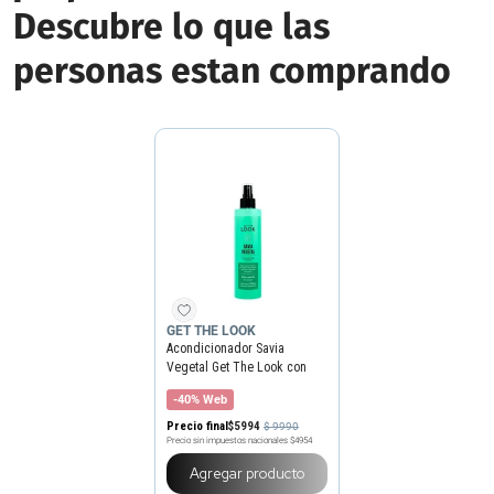
Descubre lo que las
personas estan comprando
GET THE LOOK
Acondicionador Savia
Vegetal Get The Look con
Aloe Vera x 205 ml
-40% Web
Precio final
$
5994
$
9990
Precio sin impuestos nacionales
$4954
Agregar producto