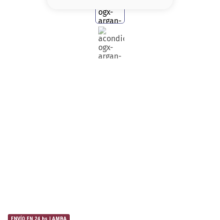
8
.
base
9
.
nyx
10
.
cher
ENVÍO EN 24 hs | AMBA