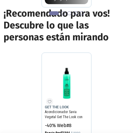
¡Recomendado para vos!
Descubre lo que las
personas están mirando
GET THE LOOK
Acondicionador Savia
Vegetal Get The Look con
Aloe Vera x 205 ml
-40% Web#8
Precio final
$
5994
$
9990