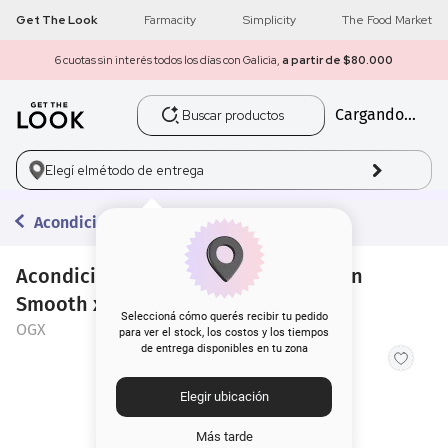
Get The Look
Farmacity
Simplicity
The Food Market
6 cuotas sin interés todos los días con Galicia,
a partir de $80.000
Buscar productos
Cargando...
1
.
get the look
2
.
máscara pestañas
Elegí el
método de entrega
3
.
loreal
Acondicionadores
4
.
brochas
Acondicionador OGX Brazilian Keratin
Smooth x 385 ml
5
.
corrector
Seleccioná cómo querés recibir tu pedido
OGX
para ver el stock, los costos y los tiempos
de entrega disponibles en tu zona
6
.
rubor
Elegir ubicación
7
.
serum
Más tarde