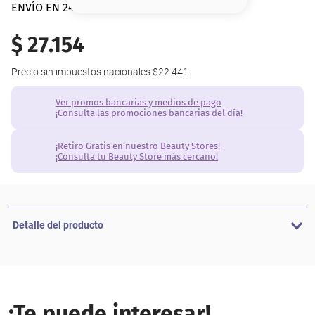
8
.
base
ENVÍO EN 24 hs | AMBA
9
.
nyx
$
27
.
154
10
.
cher
Precio sin impuestos nacionales
$22.441
Ver promos bancarias y medios de pago
¡Consulta las promociones bancarias del día!
¡Retiro Gratis en nuestro Beauty Stores!
¡Consulta tu Beauty Store más cercano!
Detalle del producto
¡Te puede interesar!