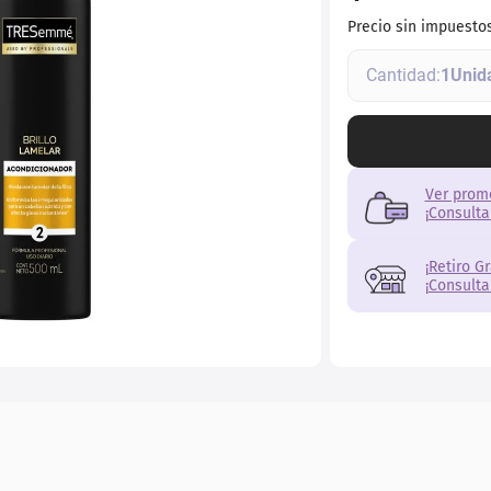
ial
Precio sin impuesto
1
Ver prom
¡Consulta
¡Retiro G
¡Consulta