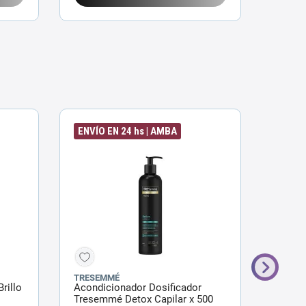
ENVÍO EN 24 hs | AMBA
ENVÍO
TRESEMMÉ
TRESE
rillo
Acondicionador Dosificador
Acondi
Tresemmé Detox Capilar x 500
Tresem