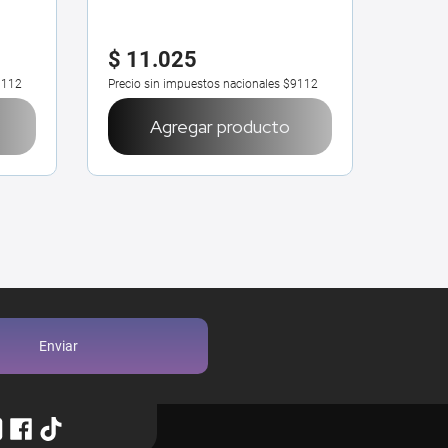
ml
500 m
$
11
.
025
$
11
9112
Precio sin impuestos nacionales
$9112
Precio 
Agregar producto
Enviar