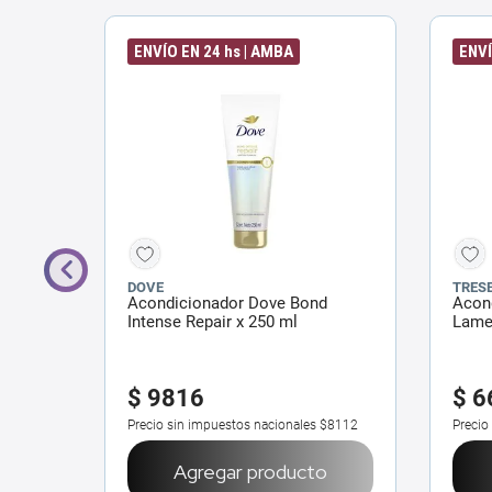
ENVÍO EN 24 hs | AMBA
ENVÍ
DOVE
TRES
ian
Acondicionador Dove Bond
Acon
Intense Repair x 250 ml
Lamel
$
9816
$
6
$22.441
Precio sin impuestos nacionales
$8112
Precio
o
Agregar producto