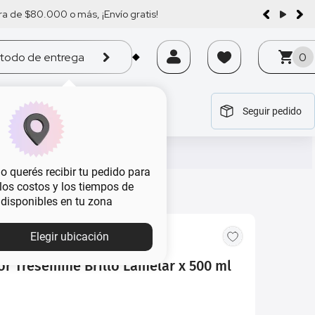
a de $80.000 o más, ¡Envío gratis!
todo de entrega
0
Seguir pedido
tegoría
tegoría
tegoría
tegoría
tegoría
 querés recibir tu pedido para
, los costos y los tiempos de
 disponibles en tu zona
MBA
Elegir ubicación
r Tresemmé Brillo Lamelar x 500 ml