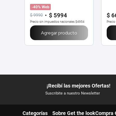
205 ml
-40% Web
$
5994
$
6
$
9990
$22.441
Precio sin impuestos nacionales
$4954
Precio
o
Agregar producto
Categorías
Sobre Get the look
Compra 