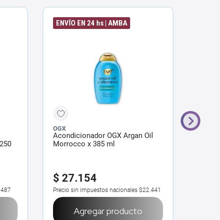
ENVÍO EN 24 hs | AMBA
ENVÍO
OGX
OGX
Acondicionador OGX Argan Oil
Acondi
 250
Morrocco x 385 ml
Kerati
$
27
.
154
$
27
5487
Precio sin impuestos nacionales
$22.441
Precio 
Agregar producto