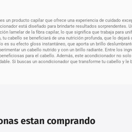
s un producto capilar que ofrece una experiencia de cuidado excep
icionador está diseñado para brindarte resultados sorprendentes. U
ión lamelar de la fibra capilar, lo que significa que trabaja para un
 tu cabello se beneficiará de una nutrición profunda, que lo dejar
 es su efecto gloss instantáneo, que aporta un brillo deslumbrante
imentar un cabello nutrido y con un brillo radiante. Entre los ingr
neficiosas para el cabello. Además, este acondicionador no solo c
dable. Si buscas un acondicionador que transforme tu cabello y le b
sonas estan comprando