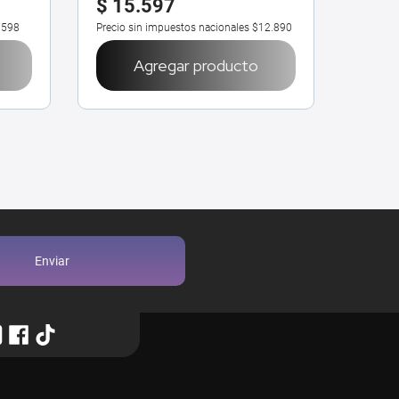
$
15
.
597
7598
Precio sin impuestos nacionales
$12.890
Agregar producto
Enviar