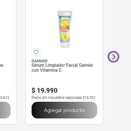
GARNIER
SKIN10
ho
Sérum Limpiador Facial Garnier
Espum
con Vitamina C
Ilumin
$
19
.
990
$
39
3.612
Precio sin impuestos nacionales
$16.521
Precio 
Agregar producto