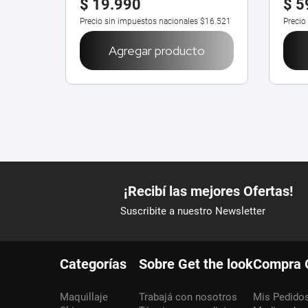
$
19
.
990
$
5
Precio sin impuestos nacionales
$16.521
Precio
Agregar producto
Categorías
Sobre Get the look
Compra 
Maquillaje
Trabajá con nosotros
Mis Pedido