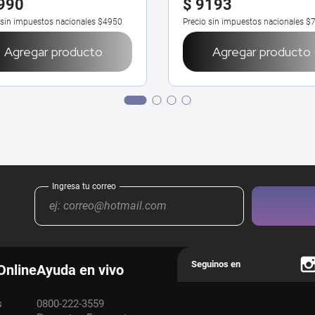
990
$
9193
 sin impuestos nacionales
$4950
Precio sin impuestos nacionales
$
Agregar producto
Agregar producto
Online
Ayuda en vivo
s
0800-222-3559