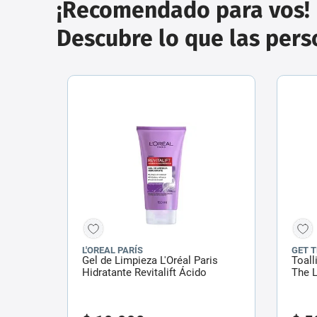
¡Recomendado para vos!
Descubre lo que las per
L'OREAL PARÍS
GET 
Gel de Limpieza L'Oréal Paris
Toall
Hidratante Revitalift Ácido
The L
Hialurónico x 150 ml