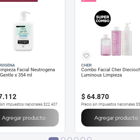
ROGENA
CHER
impieza Facial Neutrogena
Combo Facial Cher Diecioc
 Gentle x 354 ml
Luminous Limpieza
7
.
112
$
64
.
870
 sin impuestos nacionales
$22.407
Precio sin impuestos nacionales
$5
Agregar producto
Agregar producto