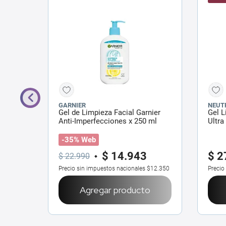
GARNIER
NEUT
Gel de Limpieza Facial Garnier
Gel L
 400
Anti-Imperfecciones x 250 ml
Ultra
-35% Web
$
14
.
943
$
2
$
22
.
990
$11.336
Precio sin impuestos nacionales
$12.350
Precio
o
Agregar producto