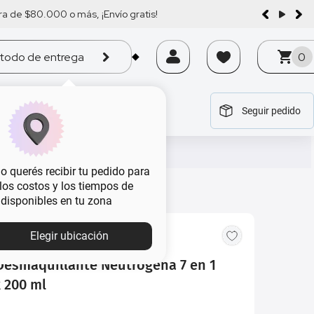
a de $80.000 o más, ¡Envío gratis!
todo de entrega
0
Seguir pedido
tegoría
tegoría
tegoría
tegoría
tegoría
 querés recibir tu pedido para
, los costos y los tiempos de
 disponibles en tu zona
MBA
Elegir ubicación
Desmaquillante Neutrogena 7 en 1
x 200 ml