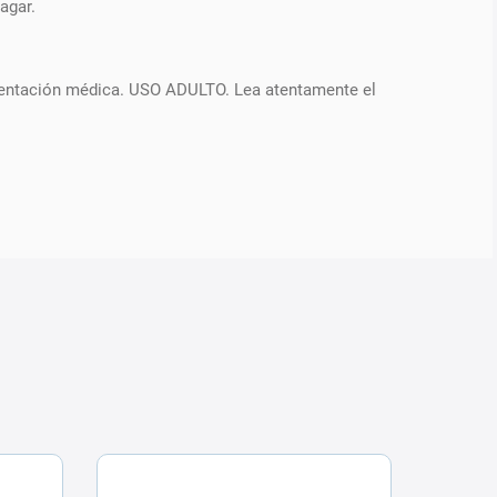
agar.
r orientación médica. USO ADULTO. Lea atentamente el
ENVÍO