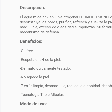
Descripción:
El agua micelar 7 en 1 Neutrogena® PURIFIED SKIN® ofre
desobstruye los poros, purifica, refresca y suaviza la p
maquillaje, exceso de oleosidad e impurezas. Su fórmul
mecanismo de defensa.
Beneficios:
-Oil-free.
-Respeta el pH de la piel.
-Dermatológicamente testado.
-No agrede la piel.
-7 en 1: limpia, desmaquilla, reduce la oleosidad, desobs
-Tecnología Triple Micelar.
Modo de uso: