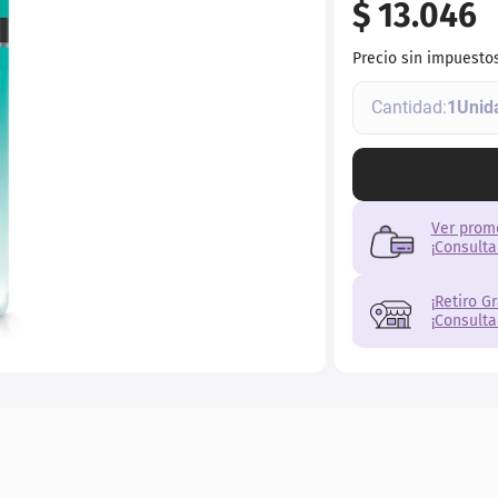
$
13
.
046
ial
Precio sin impuesto
1
Ver prom
¡Consulta
¡Retiro G
¡Consulta