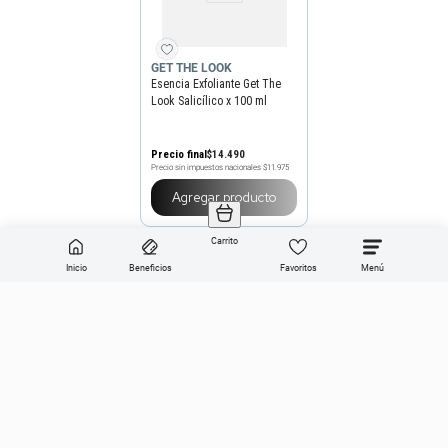
GET THE LOOK
Esencia Exfoliante Get The
Look Salicílico x 100 ml
Precio final
$
14
.
490
Precio sin impuestos nacionales
$11.975
Agregar producto
Carrito
Inicio
Beneficios
Favoritos