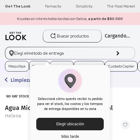
Get The Look
Farmacity
Simplicity
The Food Market
6 cuotas sin interés todos los días con Galicia,
a partir de $80.000
Buscar productos
Cargando...
1
.
get the look
2
.
máscara pestañas
Elegí el
método de entrega
3
.
loreal
Maquillaje
Skincare
Fragancias
Electro Belleza
Cuidado Capilar
Limpieza
4
.
brochas
5
.
corrector
NO HAY STOCK
Seleccioná cómo querés recibir tu pedido
para ver el stock, los costos y los tiempos
Agua Micelar Helena Bifásica x 250 ml
de entrega disponibles en tu zona
6
.
rubor
Helena
Elegir ubicación
7
.
serum
Más tarde