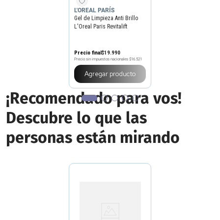
L'OREAL PARÍS
Gel de Limpieza Anti Brillo
L'Oreal Paris Revitalift
Precio final
$
19
.
990
Precio sin impuestos nacionales
$16.521
Agregar producto
¡Recomendado para vos!
Descubre lo que las
personas están mirando