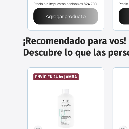
$7598
Precio sin impuestos nacionales
$24.783
Precio
o
Agregar producto
¡Recomendado para vos!
Descubre lo que las per
ENVÍO EN 24 hs | AMBA