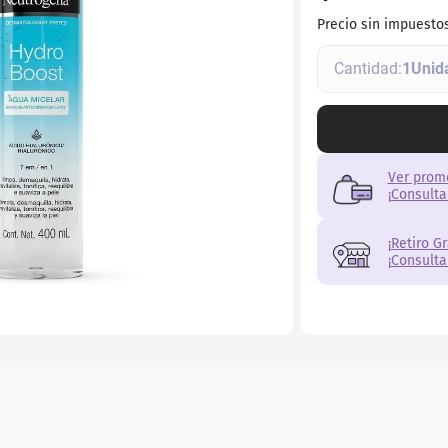
ial
Precio sin impuesto
1
Ver prom
¡Consulta
¡Retiro G
¡Consulta