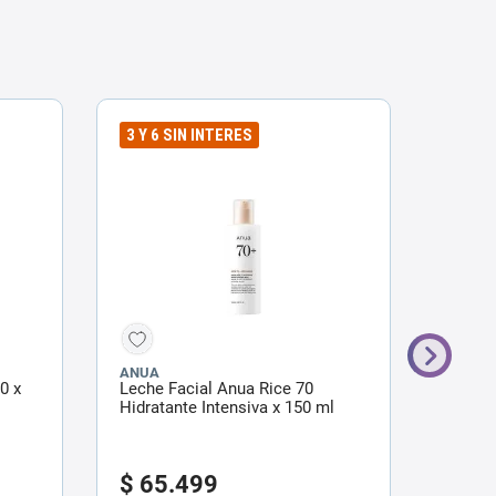
3 Y 6 SIN INTERES
ANUA
L'OREA
0 x
Leche Facial Anua Rice 70
Agua M
Hidratante Intensiva x 150 ml
Hialur
$
65
.
499
$
18