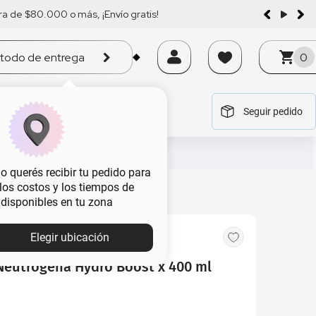
a de $80.000 o más, ¡Envío gratis!
todo de entrega
0
Seguir pedido
tegoría
tegoría
tegoría
tegoría
tegoría
 querés recibir tu pedido para
, los costos y los tiempos de
 disponibles en tu zona
MBA
Elegir ubicación
Neutrogena Hydro Boost x 400 ml