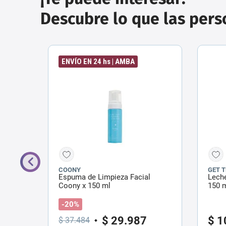
Descubre lo que las per
ENVÍO EN 24 hs | AMBA
COONY
GET 
Espuma de Limpieza Facial
Leche
es x 25
Coony x 150 ml
150 
-20%
$
29
.
987
$
1
$
37
.
484