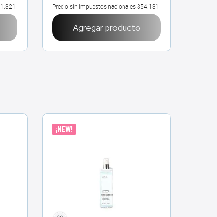
1.321
Precio sin impuestos nacionales
$54.131
Precio 
Agregar producto
¡NEW!