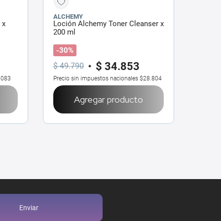
ALCHEMY
 x
Loción Alchemy Toner Cleanser x
200 ml
-30%
$
34
.
853
$
49
.
790
9083
Precio sin impuestos nacionales
$28.804
Agregar producto
Enviar