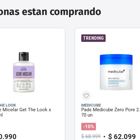
sonas estan comprando
TRENDING
THE LOOK
MEDICUBE
 Micelar Get The Look x
Pads Medicube Zero Pore 2.
ml
70 un
-10%
0
.
990
$
62
.
099
$
68
.
999