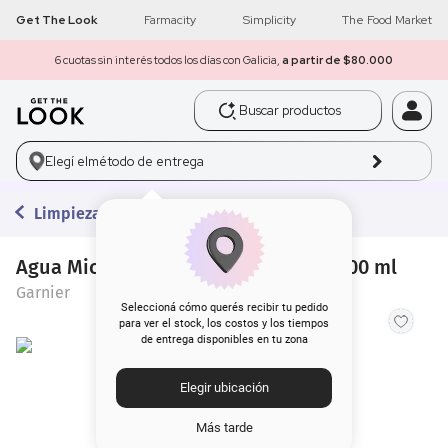
Get The Look
Farmacity
Simplicity
The Food Market
6 cuotas sin interés todos los días con Galicia,
a partir de $80.000
Buscar productos
1
.
get the look
Elegí el
método de entrega
2
.
máscara pestañas
Limpieza
3
.
loreal
4
.
brochas
Agua Micelar Garnier Skin Active x 400 ml
Garnier
5
.
corrector
Seleccioná cómo querés recibir tu pedido
para ver el stock, los costos y los tiempos
de entrega disponibles en tu zona
6
.
rubor
Elegir ubicación
7
.
serum
Más tarde