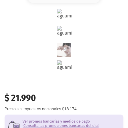
8
.
base
9
.
nyx
10
.
cher
$
21
.
990
Precio sin impuestos nacionales
$18.174
Ver promos bancarias y medios de pago
¡Consulta las promociones bancarias del día!