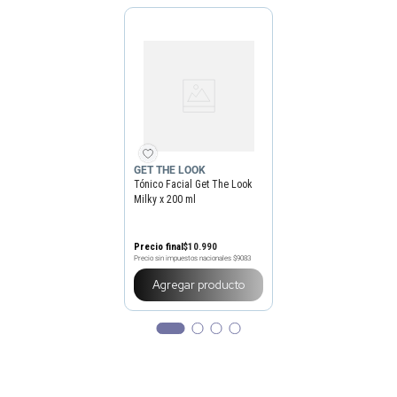
GET THE LOOK
Tónico Facial Get The Look
Milky x 200 ml
Precio final
$
10
.
990
Precio sin impuestos nacionales
$9083
Agregar producto