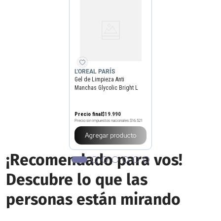
L'OREAL PARÍS
Gel de Limpieza Anti
Manchas Glycolic Bright L
´Oreal Paris
Precio final
$
19
.
990
Precio sin impuestos nacionales
$16.521
Agregar producto
¡Recomendado para vos!
Descubre lo que las
personas están mirando