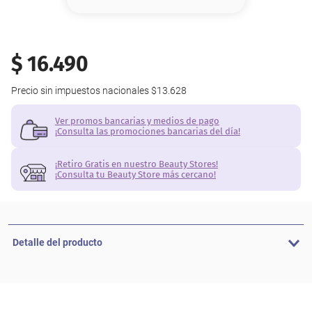
8
.
base
9
.
nyx
$
16
.
490
10
.
cher
Precio sin impuestos nacionales
$13.628
Ver promos bancarias y medios de pago
¡Consulta las promociones bancarias del día!
¡Retiro Gratis en nuestro Beauty Stores!
¡Consulta tu Beauty Store más cercano!
Detalle del producto