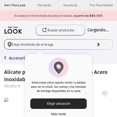
Get The Look
Farmacity
Simplicity
The Food Market
6 cuotas sin interés todos los días con Galicia,
a partir de $80.000
Buscar productos
Cargando...
1
.
get the look
2
.
máscara pestañas
Elegí el
método de entrega
3
.
loreal
Accesorios
4
.
brochas
Alicate para Cutículas Studio 9 Chico Acero
Inoxidable
5
.
corrector
Seleccioná cómo querés recibir tu pedido
Studio 9
para ver el stock, los costos y los tiempos
de entrega disponibles en tu zona
6
.
rubor
Elegir ubicación
7
.
serum
Más tarde