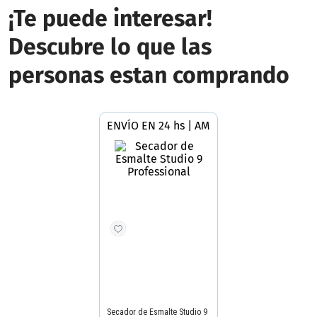
¡Te puede interesar!
Descubre lo que las
personas estan comprando
ENVÍO EN 24 hs | AMBA
STUDIO 9 PROFESSIONAL
Secador de Esmalte Studio 9
Professional
-50%
Precio final
$
12
.
495
$
24
.
990
Precio sin impuestos nacionales
$10.326