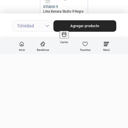
Precio final
$
5590
Precio sin impuestos nacionales
$4620
Agregar producto
1
Agregar producto
Carrito
Inicio
Beneficios
Favoritos
Enviar