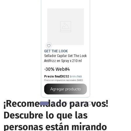
GET THE LOOK
Sellador Capilar Get The Look
Antifrizz en Spray x 210 ml
-30% Web#4
Precio final
$
8232
$
11
.
760
Precio sin impuestos nacionales
$6803
Agregar producto
¡Recomendado para vos!
Descubre lo que las
personas están mirando