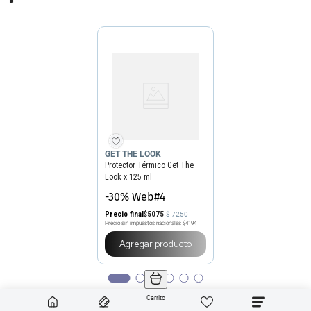
GET THE LOOK
Protector Térmico Get The
Look x 125 ml
-30% Web#4
Precio final
$
5075
$
7250
Precio sin impuestos nacionales
$4194
Agregar producto
Carrito