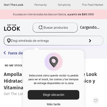
Get The Look
Farmacity
Simplicity
The Food Market
6 cuotas sin interés todos los días con Galicia,
a partir de $80.000
Buscar productos
Cargando...
1
.
get the look
2
.
máscara pestañas
Elegí el
método de entrega
3
.
brochas
Fuera de la Ducha
4
.
loreal
NO HAY STOCK
Ampolla Tratamiento Capilar Get The Look
5
.
corrector
Seleccioná cómo querés recibir tu pedido
para ver el stock, los costos y los tiempos
Hidratación Profunda Ácido Hialurónico y
de entrega disponibles en tu zona
6
.
rubor
Vitamina C x 15 ml
Get The Look
Elegir ubicación
7
.
base
Más tarde