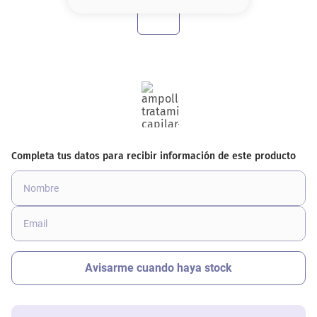
8
.
serum
9
.
cher
10
.
contorno