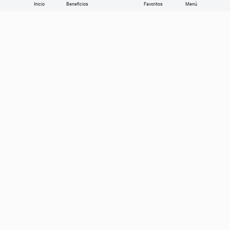
Inicio
Beneficios
Favoritos
Enviar
Categorías
Sobre Get the look
Compra online
Ayuda en vivo