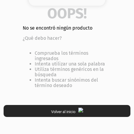
8
.
base
OOPS!
9
.
cher
No se encontró ningún producto
10
.
nyx
¿Qué debo hacer?
Comprueba los términos
ingresados
Intenta utilizar una sola palabra
Utiliza términos genéricos en la
búsqueda
Intenta buscar sinónimos del
término deseado
Volver al inicio