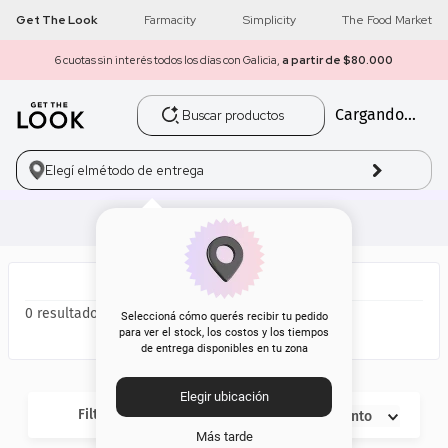
Get The Look
Farmacity
Simplicity
The Food Market
6 cuotas sin interés todos los días con Galicia,
a partir de $80.000
Buscar productos
Cargando...
1
.
get the look
2
.
máscara pestañas
Elegí el
método de entrega
3
.
loreal
4
.
brochas
5
.
corrector
0
Seleccioná cómo querés recibir tu pedido
para ver el stock, los costos y los tiempos
de entrega disponibles en tu zona
6
.
rubor
Elegir ubicación
7
.
serum
Filtros
Descuento
Más tarde