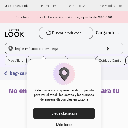
Get The Look
Farmacity
Simplicity
The Food Market
6 cuotas sin interés todos los días con Galicia,
a partir de $80.000
Buscar productos
Cargando...
1
.
get the look
2
.
máscara pestañas
Elegí el
método de entrega
3
.
brochas
Maquillaje
Skincare
Fragancias
Electro Belleza
Cuidado Capilar
bag-carolina-herrera-regalo-por-compra
4
.
loreal
5
.
corrector
No encontramos resultados para tu
Seleccioná cómo querés recibir tu pedido
para ver el stock, los costos y los tiempos
búsqueda
de entrega disponibles en tu zona
6
.
rubor
Elegir ubicación
7
.
base
Más tarde