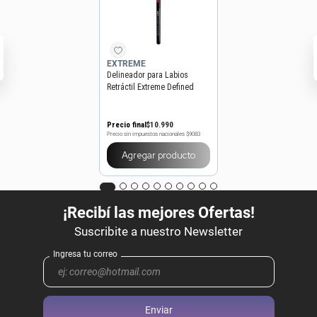
EXTREME
Delineador para Labios
Retráctil Extreme Defined
Lips x 0,25 g
Precio final
$
10
.
990
Precio sin impuestos nacionales
$9083
Agregar producto
Enviar