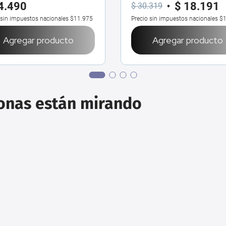
4
.
490
$
18
.
191
$
30
.
319
 sin impuestos nacionales
$11.975
Precio sin impuestos nacionales
$1
Agregar producto
Agregar producto
sonas están mirando