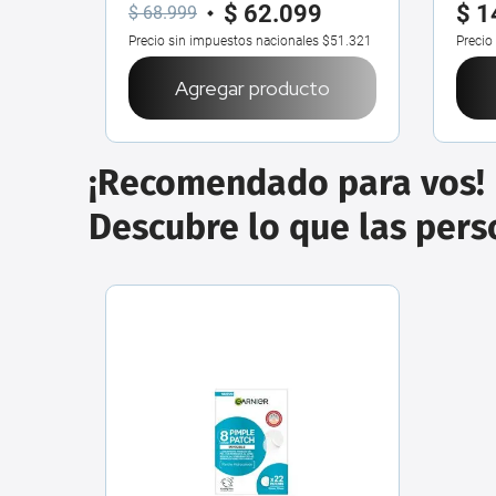
$
62
.
099
$
1
$
68
.
999
Precio sin impuestos nacionales
$51.321
Precio
Agregar producto
¡Recomendado para vos!
Descubre lo que las per