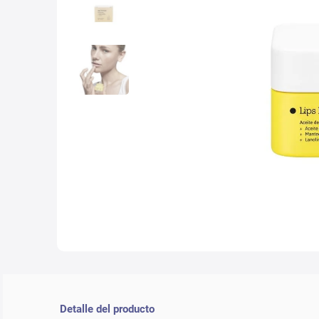
10
.
nyx
Detalle del producto