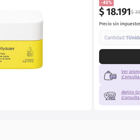
-40%
$
18
.
191
$
3
Precio sin impuesto
1
Ver prom
¡Consulta
¡Retiro G
¡Consulta