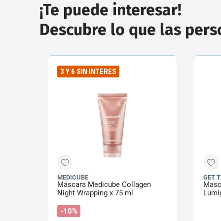
¡Te puede interesar!
Descubre lo que las per
3 Y 6 SIN INTERES
MEDICUBE
GET 
Máscara Medicube Collagen
Masca
Night Wrapping x 75 ml
Lumig
-10%