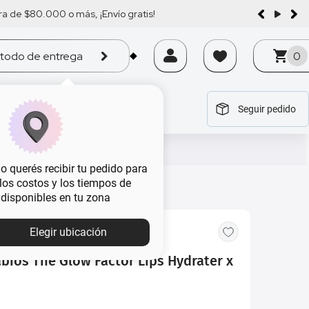
a de $80.000 o más, ¡Envío gratis!
todo de entrega
0
Seguir pedido
tegoría
tegoría
tegoría
tegoría
tegoría
 querés recibir tu pedido para
, los costos y los tiempos de
 disponibles en tu zona
Elegir ubicación
bios The Glow Factor Lips Hydrater x