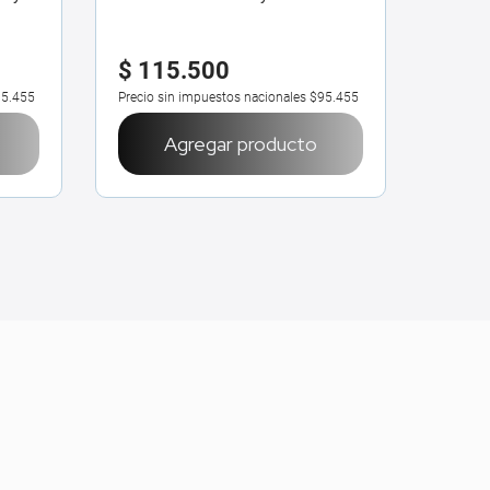
Peach
$
115
.
500
$
59
5.455
Precio sin impuestos nacionales
$95.455
Precio 
Agregar producto