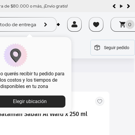
a de $80.000 o más, ¡Envío gratis!
todo de entrega
0
Seguir pedido
tegoría
tegoría
tegoría
tegoría
tegoría
 querés recibir tu pedido para
, los costos y los tiempos de
 disponibles en tu zona
Elegir ubicación
Wataniah Sabah Al Ward x 250 ml