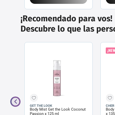
¡Recomendado para vos!
Descubre lo que las per
¡NEW
GET THE LOOK
CHER
de
Body Mist Get the Look Coconut
Body
Passion x 125 ml
x 135