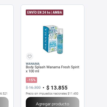
ENVÍO EN 24 hs | AMBA
WANAMA
Body Splash Wanama Fresh Spirit
x 100 ml
-15%
$
13
.
855
$
16
.
300
6.521
Precio sin impuestos nacionales
$11.450
Agregar producto