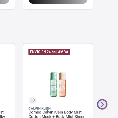
ENVÍO EN 24 hs | AMBA
TREN
CALVIN KLEIN
CALVIN
st
Combo Calvin Klein Body Mist
Body M
lky
Cotton Musk + Body Mist Sheer
Vanill