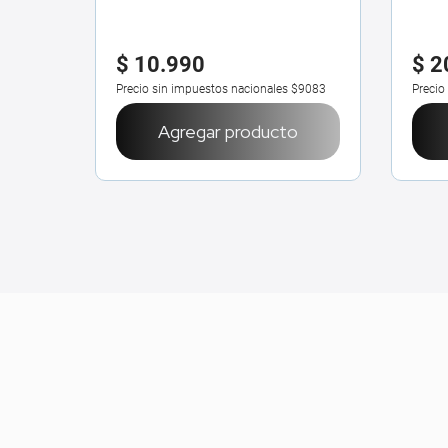
$
10
.
990
$
2
$49.174
Precio sin impuestos nacionales
$9083
Precio
o
Agregar producto