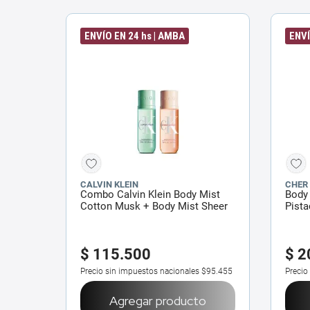
ENVÍO EN 24 hs | AMBA
ENVÍ
CALVIN KLEIN
CHER
Combo Calvin Klein Body Mist
Body
Cotton Musk + Body Mist Sheer
Pista
Peach
$
115
.
500
$
2
Precio sin impuestos nacionales
$95.455
Precio
Agregar producto