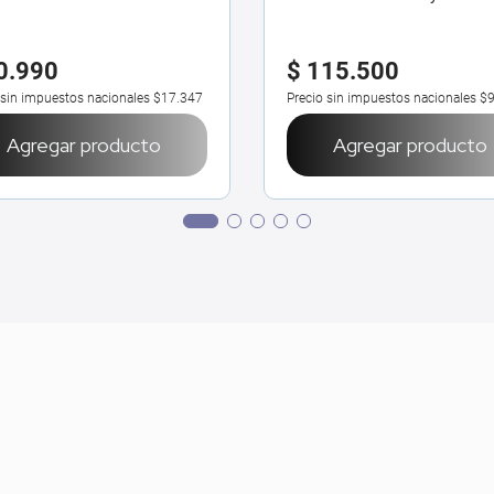
Coconut
0
.
990
$
115
.
500
 sin impuestos nacionales
$17.347
Precio sin impuestos nacionales
$9
Agregar producto
Agregar producto