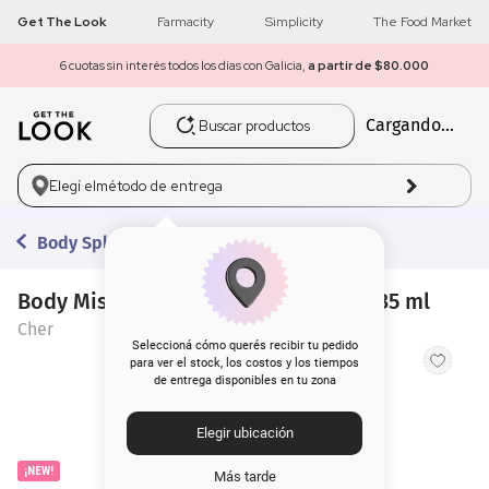
Get The Look
Farmacity
Simplicity
The Food Market
6 cuotas sin interés todos los días con Galicia,
a partir de $80.000
Buscar productos
Cargando...
1
.
get the look
2
.
máscara pestañas
Elegí el
método de entrega
3
.
brochas
Body Splash
4
.
loreal
Body Mist Cher Dieciocho Glossy x 135 ml
Cher
5
.
corrector
Seleccioná cómo querés recibir tu pedido
para ver el stock, los costos y los tiempos
de entrega disponibles en tu zona
6
.
rubor
Elegir ubicación
7
.
base
¡NEW!
Más tarde