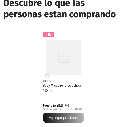
Descubre lo que las
personas estan comprando
¡NEW!
CHER
Body Mist Cher Dieciocho x
135 ml
Precio final
$
20
.
990
Precio sin impuestos nacionales
$17.347
Agregar producto