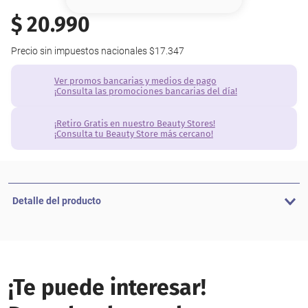
8
.
serum
$
20
.
990
9
.
cher
Precio sin impuestos nacionales
$17.347
10
.
contorno
Ver promos bancarias y medios de pago
¡Consulta las promociones bancarias del día!
¡Retiro Gratis en nuestro Beauty Stores!
¡Consulta tu Beauty Store más cercano!
Detalle del producto
¡Te puede interesar!