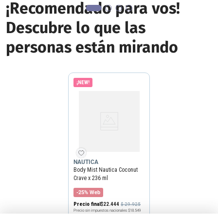
¡Recomendado para vos!
Descubre lo que las
personas están mirando
¡NEW!
NAUTICA
Body Mist Nautica Coconut
Crave x 236 ml
-25% Web
Precio final
$
22
.
444
$
29
.
925
Precio sin impuestos nacionales
$18.549